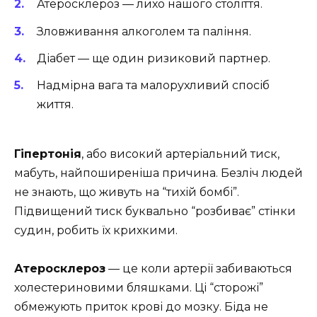
Атеросклероз — лихо нашого століття.
Зловживання алкоголем та паління.
Діабет — ще один ризиковий партнер.
Надмірна вага та малорухливий спосіб
життя.
Гіпертонія
, або високий артеріальний тиск,
мабуть, найпоширеніша причина. Безліч людей
не знають, що живуть на “тихій бомбі”.
Підвищений тиск буквально “розбиває” стінки
судин, робить їх крихкими.
Атеросклероз
— це коли артерії забиваються
холестериновими бляшками. Ці “сторожі”
обмежують приток крові до мозку. Біда не