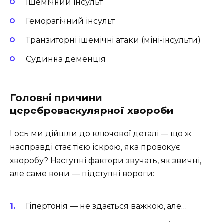
Ішемічний інсульт
Геморагічний інсульт
Транзиторні ішемічні атаки (міні-інсульти)
Судинна деменція
Головні причини
цереброваскулярної хвороби
І ось ми дійшли до ключової деталі — що ж
насправді стає тією іскрою, яка провокує
хворобу? Наступні фактори звучать, як звичні,
але саме вони — підступні вороги:
Гіпертонія — не здається важкою, але…