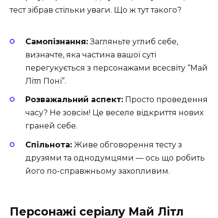
тест зібрав стільки уваги. Що ж тут такого?
Самопізнання:
Загляньте углиб себе,
визначте, яка частина вашої суті
перегукується з персонажами всесвіту “Май
Літл Поні”.
Розважальний аспект:
Просто проведення
часу? Не зовсім! Це веселе відкриття нових
граней себе.
Спільнота:
Живе обговорення тесту з
друзями та однодумцями — ось що робить
його по-справжньому захопливим.
Персонажі серіалу Май Літл