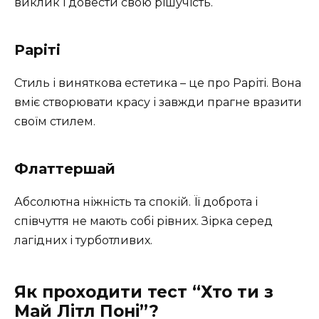
виклик і довести свою рішучість.
Раріті
Стиль і виняткова естетика – це про Раріті. Вона
вміє створювати красу і завжди прагне вразити
своїм стилем.
Флаттершай
Абсолютна ніжність та спокій. Її доброта і
співчуття не мають собі рівних. Зірка серед
лагідних і турботливих.
Як проходити тест “Хто ти з
Май Літл Поні”?