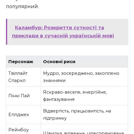
популярний.
Каламбур: Розкриття сутності та
приклади в сучасній українській мові
Персонаж
Основні риси
Твіллайт
Мудро, зосереджено, захоплено
Спаркл
знаннями
Яскраво-веселе, енергійне,
Пінкі Пай
фантазування
Відвертість, працьовитість, на
Еплджек
підтримку
Рейнбоу
Швидка, відважна, цілеспрямована