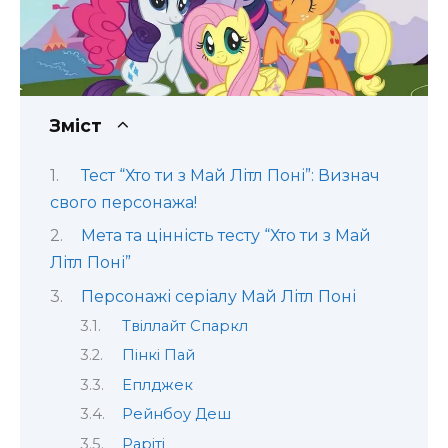
Зміст
Тест “Хто ти з Май Літл Поні”: Визнач
свого персонажа!
Мета та цінність тесту “Хто ти з Май
Літл Поні”
Персонажі серіалу Май Літл Поні
Твіллайт Спаркл
Пінкі Пай
Еплджек
Рейнбоу Деш
Раріті