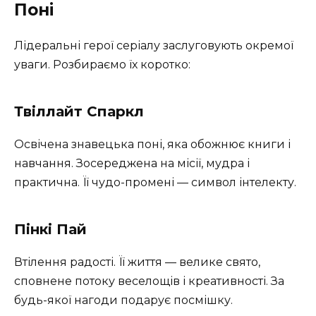
Поні
Лідеральні герої серіалу заслуговують окремої
уваги. Розбираємо їх коротко:
Твіллайт Спаркл
Освічена знавецька поні, яка обожнює книги і
навчання. Зосереджена на місії, мудра і
практична. Її чудо-промені — символ інтелекту.
Пінкі Пай
Втілення радості. Її життя — велике свято,
сповнене потоку веселощів і креативності. За
будь-якої нагоди подарує посмішку.