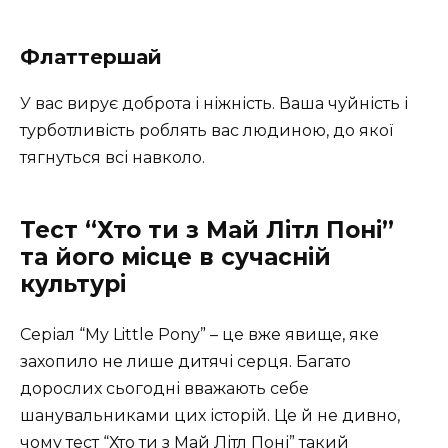
Флаттершай
У вас вирує доброта і ніжність. Ваша чуйність і
турботливість роблять вас людиною, до якої
тягнуться всі навколо.
Тест “Хто ти з Май Літл Поні”
та його місце в сучасній
культурі
Серіал “My Little Pony” – це вже явище, яке
захопило не лише дитячі серця. Багато
дорослих сьогодні вважають себе
шанувальниками цих історій. Це й не дивно,
чому тест “Хто ти з Май Літл Поні” такий