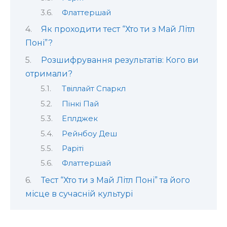
Флаттершай
Як проходити тест “Хто ти з Май Літл
Поні”?
Розшифрування результатів: Кого ви
отримали?
Твіллайт Спаркл
Пінкі Пай
Еплджек
Рейнбоу Деш
Раріті
Флаттершай
Тест “Хто ти з Май Літл Поні” та його
місце в сучасній культурі