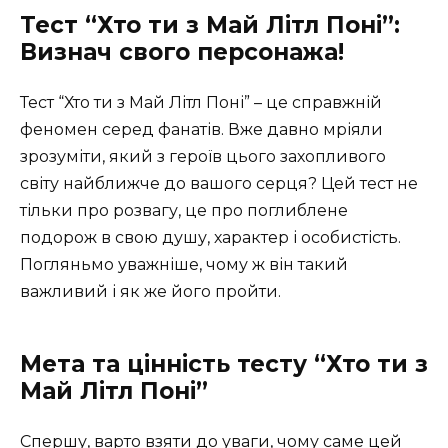
Тест “Хто ти з Май Літл Поні”:
Визнач свого персонажа!
Тест “Хто ти з Май Літл Поні” – це справжній
феномен серед фанатів. Вже давно мріяли
зрозуміти, який з героїв цього захопливого
світу найближче до вашого серця? Цей тест не
тільки про розвагу, це про поглиблене
подорож в свою душу, характер і особистість.
Погляньмо уважніше, чому ж він такий
важливий і як же його пройти.
Мета та цінність тесту “Хто ти з
Май Літл Поні”
Спершу, варто взяти до уваги, чому саме цей