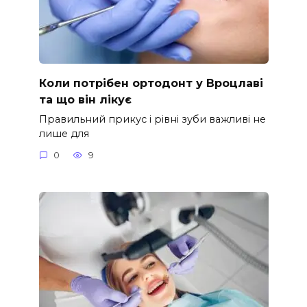
Коли потрібен ортодонт у Вроцлаві
та що він лікує
Правильний прикус і рівні зуби важливі не
лише для
0
9