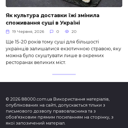
Як культура доставки їжі змінила
споживання суші в Україні
19 Червня, 2026
0
20
Ще 15-20 років тому суші для більшості
українців залишалися екзотичною стравою, яку
можна було скуштувати лише в окремих
ресторанах великих міст.
© 2026 88000.com.ua Використання матеріалів,
опублікованих на сайті, допускається тільки з
письмового дозволу правовласника та з
обов'язковим прямим посиланням на сторінку, з
якої запозичений матеріал.