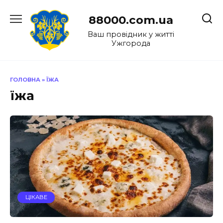
Перейти
до
88000.com.ua
вмісту
Ваш провідник у житті
Ужгорода
ГОЛОВНА
»
ЇЖА
їжа
ЦІКАВЕ