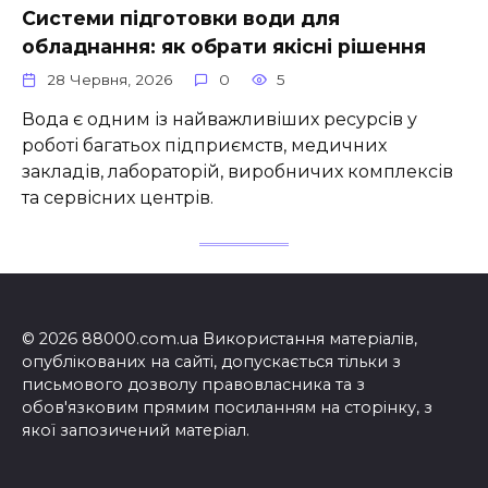
Системи підготовки води для
обладнання: як обрати якісні рішення
28 Червня, 2026
0
5
Вода є одним із найважливіших ресурсів у
роботі багатьох підприємств, медичних
закладів, лабораторій, виробничих комплексів
та сервісних центрів.
© 2026 88000.com.ua Використання матеріалів,
опублікованих на сайті, допускається тільки з
письмового дозволу правовласника та з
обов'язковим прямим посиланням на сторінку, з
якої запозичений матеріал.