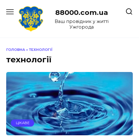
Перейти
до
88000.com.ua
вмісту
Ваш провідник у житті
Ужгорода
ГОЛОВНА
»
ТЕХНОЛОГІЇ
технології
ЦІКАВЕ