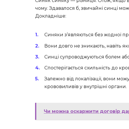
Синяк синяку — різниця. Отож, якщо в
чому. Здавалося б, звичайні синці мо
Докладніше:
Синяки з’являються без жодної п
Вони довго не зникають, навіть 
Синці супроводжуються болем аб
Спостерігається схильність до кров
Залежно від локалізації, вони мо
крововиливів у внутрішні органи.
Чи можна оскаржити договір да