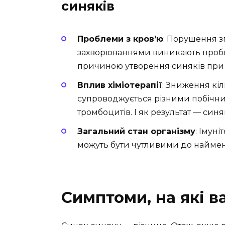
синяків
Проблеми з кров’ю
: Порушення з
захворюваннями виникають пробле
причиною утворення синяків при н
Вплив хіміотерапії
: Зниження кіл
супроводжується різними побічн
тромбоцитів. І як результат — синя
Загальний стан організму
: Імуні
можуть бути чутливими до найменш
Симптоми, на які в