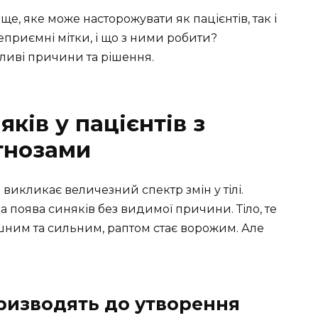
е, яке може насторожувати як пацієнтів, так і
неприємні мітки, і що з ними робити?
ливі причини та рішення.
ків у пацієнтів з
гнозами
 викликає величезний спектр змін у тілі.
а поява синяків без видимої причини. Тіло, те
шним та сильним, раптом стає ворожим. Але
ризводять до утворення