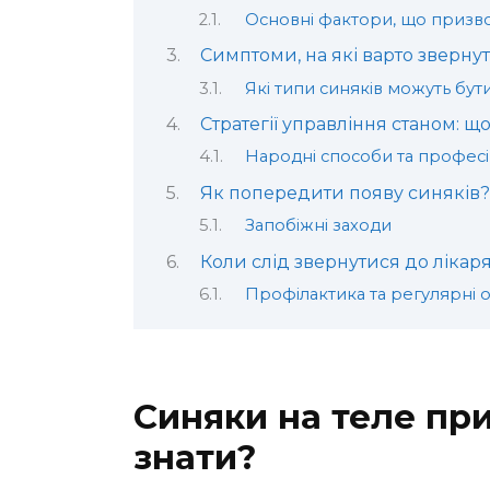
Основні фактори, що призво
Симптоми, на які варто звернут
Які типи синяків можуть бу
Стратегії управління станом: 
Народні способи та професі
Як попередити появу синяків?
Запобіжні заходи
Коли слід звернутися до лікар
Профілактика та регулярні 
Синяки на теле при
знати?