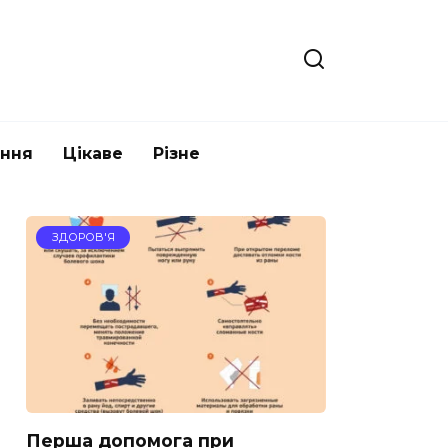
ання
Цікаве
Різне
ЗДОРОВ'Я
Перша допомога при