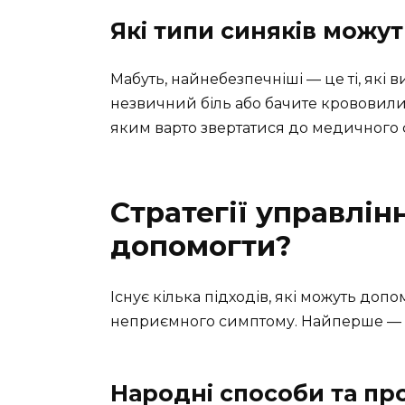
Які типи синяків можу
Мабуть, найнебезпечніші — це ті, які 
незвичний біль або бачите крововилив 
яким варто звертатися до медичного 
Стратегії управлін
допомогти?
Існує кілька підходів, які можуть доп
неприємного симптому. Найперше — ц
Народні способи та пр