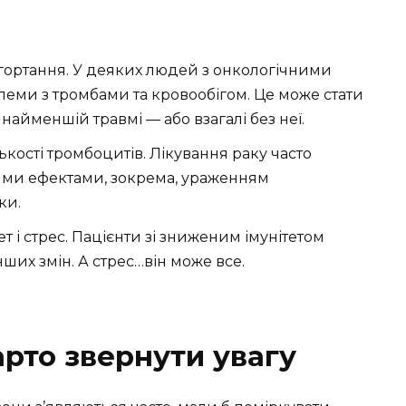
гортання. У деяких людей з онкологічними
ми з тромбами та кровообігом. Це може стати
айменшій травмі — або взагалі без неї.
ькості тромбоцитів. Лікування раку часто
ими ефектами, зокрема, ураженням
ки.
тет і стрес. Пацієнти зі зниженим імунітетом
их змін. А стрес…він може все.
арто звернути увагу