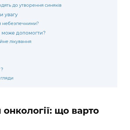
дять до утворення синяків
и увагу
ти небезпечними?
що може допомогти?
йне лікування
я?
огляди
 онкології: що варто