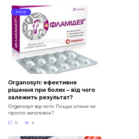
РІЗНЕ
Organosyn: ефективне
рішення при болях – від чого
залежить результат?
Organosyn від чого: Пошук істини чи
просто заголовок?
0
4