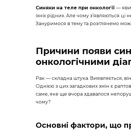
Синяки на теле при онкології
— явищ
їхніх рідних. Але чому з’являються ці 
Зануримося в тему та розглянемо мож
Причини появи синя
онкологічними діа
Рак — складна штука. Виявляється, він
Однією з цих загадкових змін є раптов
саме, яке ще вчора здавалося непору
чому?
Основні фактори, що п