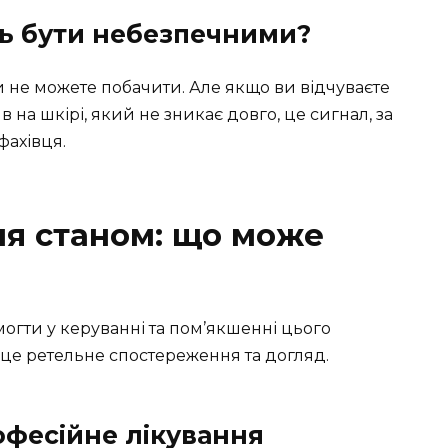
ть бути небезпечними?
ви не можете побачити. Але якщо ви відчуваєте
на шкірі, який не зникає довго, це сигнал, за
фахівця.
ня станом: що може
омогти у керуванні та пом’якшенні цього
е ретельне спостереження та догляд.
офесійне лікування