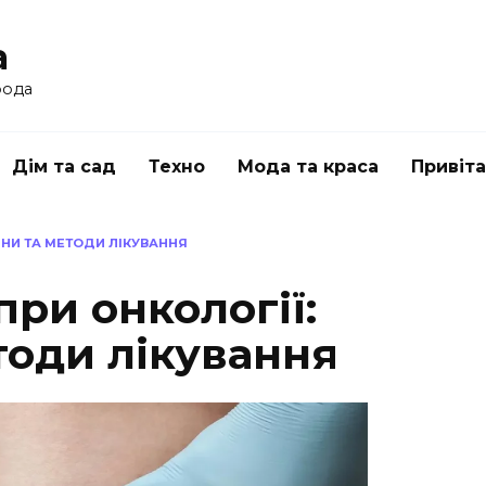
a
рода
Дім та сад
Техно
Мода та краса
Привіт
ЧИНИ ТА МЕТОДИ ЛІКУВАННЯ
при онкології:
тоди лікування