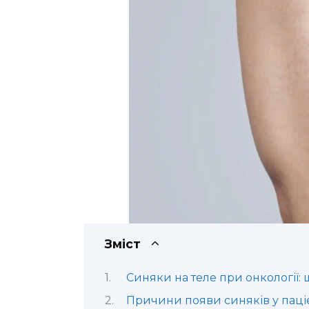
Зміст
Синяки на теле при онкології: 
Причини появи синяків у паціє