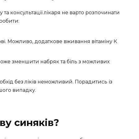
 та консультації лікаря не варто розпочинати
робити:
ові. Можливо, додаткове вживання вітаміну К
може зменшити набряк та біль з можливих
і обхід без ліків неможливий. Порадитись із
шого випадку.
ву синяків?