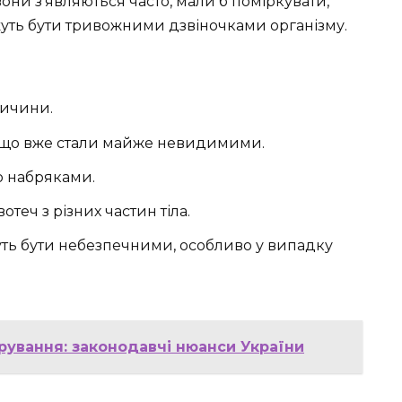
они з’являються часто, мали б поміркувати,
жуть бути тривожними дзвіночками організму.
ричини.
якщо вже стали майже невидимими.
о набряками.
отеч з різних частин тіла.
жуть бути небезпечними, особливо у випадку
рування: законодавчі нюанси України