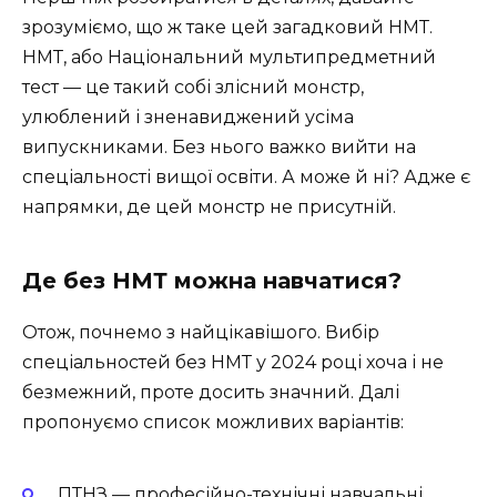
зрозуміємо, що ж таке цей загадковий НМТ.
НМТ, або Національний мультипредметний
тест — це такий собі злісний монстр,
улюблений і зненавиджений усіма
випускниками. Без нього важко вийти на
спеціальності вищої освіти. А може й ні? Адже є
напрямки, де цей монстр не присутній.
Де без НМТ можна навчатися?
Отож, почнемо з найцікавішого. Вибір
спеціальностей без НМТ у 2024 році хоча і не
безмежний, проте досить значний. Далі
пропонуємо список можливих варіантів:
ПТНЗ — професійно-технічні навчальні