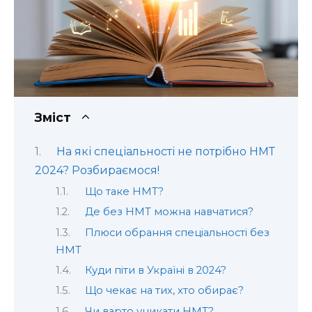
Зміст
На які спеціальності не потрібно НМТ
2024? Розбираємося!
Що таке НМТ?
Де без НМТ можна навчатися?
Плюси обрання спеціальності без
НМТ
Куди піти в Україні в 2024?
Що чекає на тих, хто обирає?
Чи варто уникати НМТ?