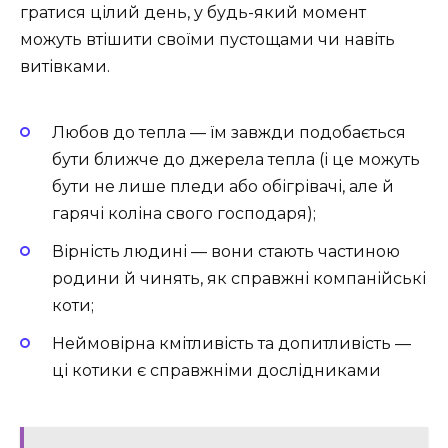
гратися цілий день, у будь-який момент
можуть втішити своїми пустощами чи навіть
витівками.
Любов до тепла — їм завжди подобається
бути ближче до джерела тепла (і це можуть
бути не лише пледи або обігрівачі, але й
гарячі коліна свого господаря);
Вірність людині — вони стають частиною
родини й чинять, як справжні компанійські
коти;
Неймовірна кмітливість та допитливість —
ці котики є справжніми дослідниками