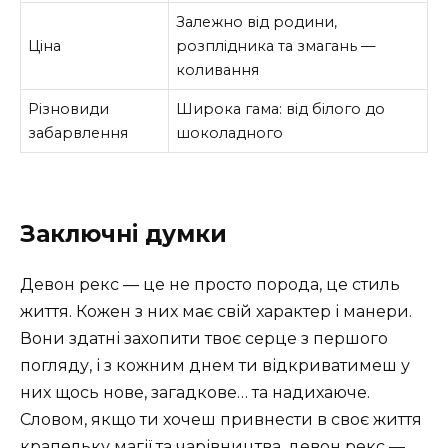
Залежно від родини,
Ціна
розплідника та змагань —
коливання
Різновиди
Широка гама: від білого до
забарвлення
шоколадного
Заключні думки
Девон рекс — це не просто порода, це стиль
життя. Кожен з них має свій характер і манери.
Вони здатні захопити твоє серце з першого
погляду, і з кожним днем ти відкриватимеш у
них щось нове, загадкове… та надихаюче.
Словом, якщо ти хочеш привнести в своє життя
крапельку магії та чарівництва, девон рекс —