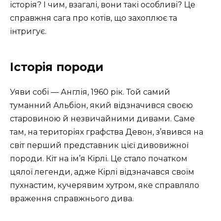
історія? І чим, взагалі, вони такі особливі? Це
справжня сага про котів, що захоплює та
інтригує.
Історія породи
Уяви собі — Англія, 1960 рік. Той самий
туманний Альбіон, який відзначився своєю
старовиною й незвичайними дивами. Саме
там, на територіях графства Девон, з’явився на
світ перший представник цієї дивовижної
породи. Кіт на ім’я Кірлі. Це стало початком
цялої легенди, адже Кірлі відзначався своїм
пухнастим, кучерявим хутром, яке справляло
враження справжнього дива.