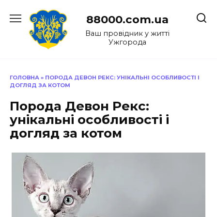
Перейти
до
88000.com.ua
вмісту
Ваш провідник у житті
Ужгорода
ГОЛОВНА
»
ПОРОДА ДЕВОН РЕКС: УНІКАЛЬНІ ОСОБЛИВОСТІ І
ДОГЛЯД ЗА КОТОМ
Порода Девон Рекс:
унікальні особливості і
догляд за котом