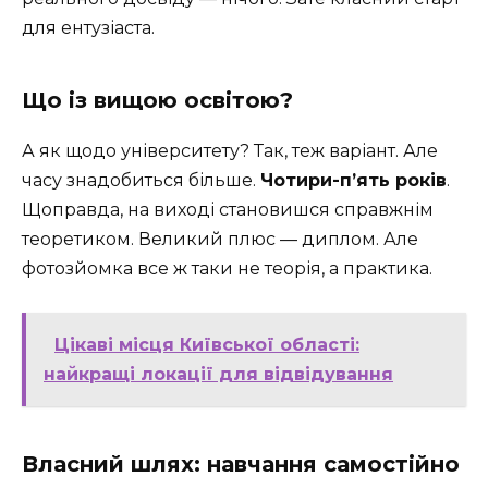
для ентузіаста.
Що із вищою освітою?
А як щодо університету? Так, теж варіант. Але
часу знадобиться більше.
Чотири-п’ять років
.
Щоправда, на виході становишся справжнім
теоретиком. Великий плюс — диплом. Але
фотозйомка все ж таки не теорія, а практика.
Цікаві місця Київської області:
найкращі локації для відвідування
Власний шлях: навчання самостійно