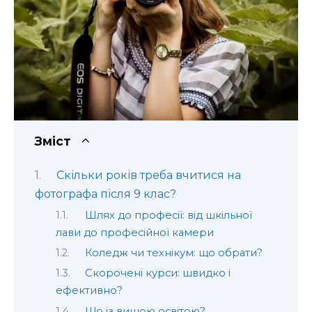
Зміст
Скільки років треба вчитися на
фотографа після 9 клас?
Шлях до професії: від шкільної
лави до професійної камери
Коледж чи технікум: що обрати?
Скорочені курси: швидко і
ефективно?
Що із вищою освітою?