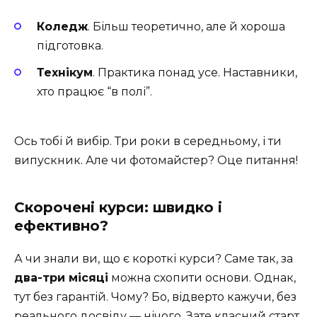
Коледж
. Більш теоретично, але й хороша
підготовка.
Технікум
. Практика понад усе. Наставники,
хто працює “в полі”.
Ось тобі й вибір. Три роки в середньому, і ти
випускник. Але чи фотомайстер? Оце питання!
Скорочені курси: швидко і
ефективно?
А чи знали ви, що є короткі курси? Саме так, за
два-три місяці
можна схопити основи. Однак,
тут без гарантій. Чому? Бо, відверто кажучи, без
реального досвіду — нічого. Зате класний старт