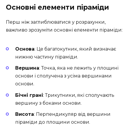
Основні елементи піраміди
Перш ніж заглиблюватися у розрахунки,
важливо зрозуміти основні елементи піраміди:
Основа
: Це багатокутник, який визначає
нижню частину піраміди.
Вершина
: Точка, яка не лежить у площині
основи і сполучена з усіма вершинами
основи.
Бічні грані
: Трикутники, які сполучають
вершину з боками основи.
Висота
: Перпендикуляр від вершини
піраміди до площини основи.