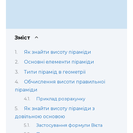
Зміст
Як знайти висоту піраміди
Основні елементи піраміди
Типи пірамід в геометрії
Обчислення висоти правильної
піраміди
Приклад розрахунку
Як знайти висоту піраміди з
довільною основою
Застосування формули Вієта