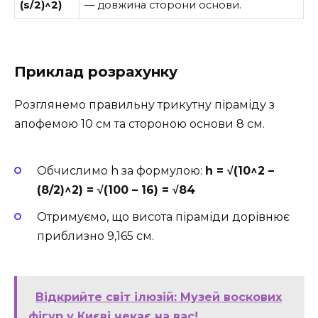
(s/2)^2)
— довжина сторони основи.
Приклад розрахунку
Розглянемо правильну трикутну піраміду з
апофемою 10 см та стороною основи 8 см.
Обчислимо h за формулою:
h = √(10^2 –
(8/2)^2) = √(100 – 16) = √84
Отримуємо, що висота піраміди дорівнює
приблизно 9,165 см.
Відкрийте світ ілюзій: Музей воскових
фігур у Києві чекає на вас!