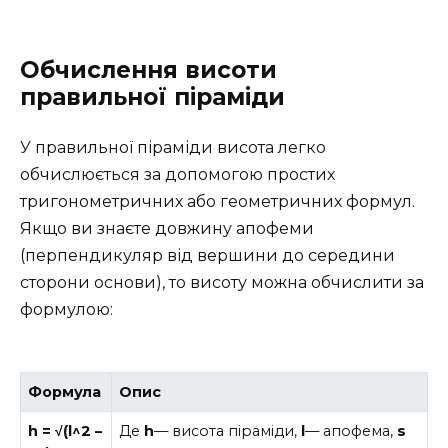
Обчислення висоти
правильної піраміди
У правильної піраміди висота легко
обчислюється за допомогою простих
тригонометричних або геометричних формул.
Якщо ви знаєте довжину апофеми
(перпендикуляр від вершини до середини
сторони основи), то висоту можна обчислити за
формулою:
Формула
Опис
h = √(l^2 –
Де
h
— висота піраміди,
l
— апофема,
s