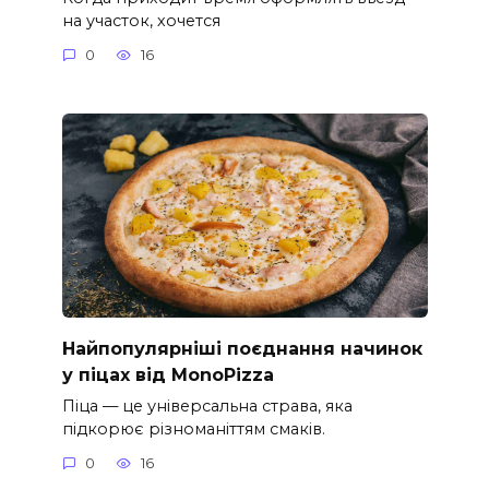
на участок, хочется
0
16
Найпопулярніші поєднання начинок
у піцах від MonoPizza
Піца — це універсальна страва, яка
підкорює різноманіттям смаків.
0
16