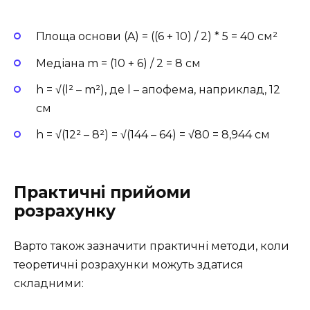
Площа основи (A) = ((6 + 10) / 2) * 5 = 40 см²
Медіана m = (10 + 6) / 2 = 8 см
h = √(l² – m²), де l – апофема, наприклад, 12
см
h = √(12² – 8²) = √(144 – 64) = √80 = 8,944 см
Практичні прийоми
розрахунку
Варто також зазначити практичні методи, коли
теоретичні розрахунки можуть здатися
складними: