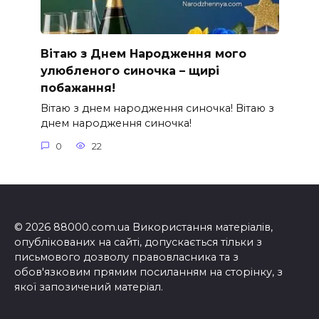
Вітаю з Днем Народження мого
улюбленого синочка – щирі
побажання!
Вітаю з днем народження синочка! Вітаю з
днем народження синочка!
0
22
© 2026 88000.com.ua Використання матеріалів,
опублікованих на сайті, допускається тільки з
письмового дозволу правовласника та з
обов'язковим прямим посиланням на сторінку, з
якої запозичений матеріал.