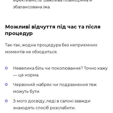
ефективність. Важлива повноцінна й
збалансована їжа.
Можливі відчуття під час та після
процедур
Так-так, жодна процедура без неприємних
моментів не обходиться.
Невелика біль чи поколювання? Точно кажу
— це норма.
Червоний набряк чи подразнення теж
можуть бути.
З мого досвіду, леді в салоні завжди
знаходять спосіб розслабити.