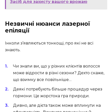
Засіб для захисту вашого врожаю
Незвичні нюанси лазерної
епіляції
Інколи з’являються тонкощі, про які не всі
знають.
Чи знали ви, що у різних клієнтів волосся
може відрости в різні сезони? Дехто скаже,
що взимку все повільніше…
Деякі потребують більше процедур через
гормони. Це жорстока гра природи.
Дивно, але дієта також може вплинути на