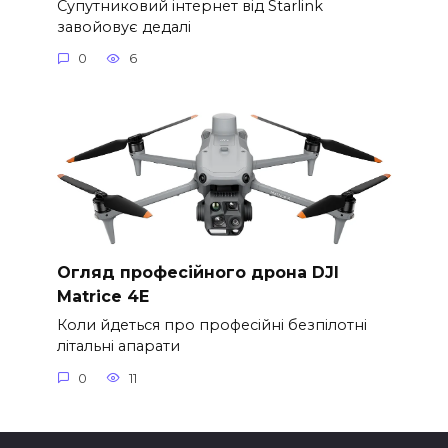
Супутниковий інтернет від Starlink
завойовує дедалі
0
6
Огляд професійного дрона DJI
Matrice 4E
Коли йдеться про професійні безпілотні
літальні апарати
0
11