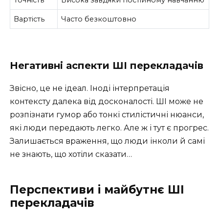
Точність
Висока завдяки постійному навчанню
Вартість
Часто безкоштовно
Негативні аспекти ШІ перекладачів
Звісно, це не ідеал. Іноді інтерпретація
контексту далека від досконалості. ШІ може не
розпізнати гумор або тонкі стилістичні нюанси,
які люди передають легко. Але ж і тут є прогрес.
Залишається враження, що люди інколи й самі
не знають, що хотіли сказати…
Перспективи і майбутнє ШІ
перекладачів