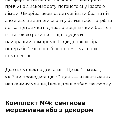
причина дискомфорту, поганого сну і застою
лімфи. Лікарі загалом радять знімати бра на ніч,
але якщо ви звикли спати у білизні або потрібна
легка підтримка під час лактації, м’який бра-топ
із широкою резинкою під грудьми —
найкращий компроміс. Підійде також бра-
петер або безшовне бюстьє з мінімальною
компресією.
Двох комплектів достатньо. Це не білизна, у
якій ви проводите цілий день — навантаження
на тканину менше, і вона довше зберігає форму.
Комплект №4: святкова —
мереживна або з декором