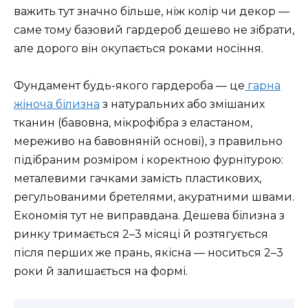
важить тут значно більше, ніж колір чи декор —
саме тому базовий гардероб дешево не зібрати,
але дорого він окупається роками носіння.
Фундамент будь-якого гардероба — це
гарна
жіноча білизна
з натуральних або змішаних
тканин (бавовна, мікрофібра з еластаном,
мереживо на бавовняній основі), з правильно
підібраним розміром і коректною фурнітурою:
металевими гачками замість пластикових,
регульованими бретелями, акуратними швами.
Економія тут не виправдана. Дешева білизна з
ринку тримається 2–3 місяці й розтягується
після перших же прань, якісна — носиться 2–3
роки й залишається на формі.