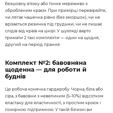
безшовну в’язку або тонке мереживо з
обробленим краєм. При примірці перевіряйте,
чи лягає чашечка рівно (без зморшок), чи не
врізається резинка під грудьми, чи не лишає
слідів від країв на шкірі. У шухляді варто
тримати 2 такі комплекти — один на щодня,
другий на період прання.
Комплект №2: бавовняна
щоденна — для роботи й
буднів
Це робоча конячка гардеробу. Чорна, біла або
сіра, з бавовни з невеликим (5–10%) відсотком
еластану для еластичності, з простим кроєм і
помірною підтримкою. У такій білизні ви