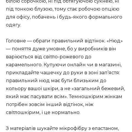
білою сорочкою, ні під обтягуючою сукнею, ні
під тонкою блузою, тому стає робочою опцією
для офісу, побачень і будь-якого формального
одягу.
Головне — обрати правильний відтінок. «Нюд»
— поняття дуже умовне, бо у виробників він
варіюється від світло-рожевого до
карамельного. Купуючи онлайн чи в магазині,
прикладайте чашечку до руки в зоні зап’ястя:
правильний нюд має бути близьким до
кольору вашої шкіри, а не «загальний бежевий,
який має пасувати всім». Темношкірим жінкам
потрібен зовсім інший відтінок, ніж
світлошкірим, і це нормально.
З матеріалів шукайте мікрофібру з еластаном,