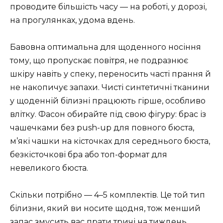
проводите більшість часу — на роботі, у дорозі,
на прогулянках, удома вдень.
Бавовна оптимальна для щоденного носіння
тому, що пропускає повітря, не подразнює
шкіру навіть у спеку, переносить часті прання й
не накопичує запахи. Чисті синтетичні тканини
у щоденній білизні працюють гірше, особливо
влітку. Фасон обирайте під свою фігуру: брас із
чашечками без push-up для повного бюста,
м’які чашки на кісточках для середнього бюста,
безкісточкові бра або топ-формат для
невеликого бюста.
Скільки потрібно — 4–5 комплектів. Це той тип
білизни, який ви носите щодня, тож менший
запас змусить вас прати тричі на тиждень.