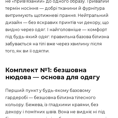
не «прив’язаний» до одного образу. Тривалий
термін носіння — добрі тканини й фурнітура
витримують щотижневі прання. Нейтральний
дизайн — без яскравих принтів чи декору, що
видно через одяг. І найголовніше — комфорт
під будь-який одяг: правильна базова білизна
забувається на тілі вже через хвилину після
того, як ви її одягли.
Комплект №1: безшовна
нюдова — основа для одягу
Перший пункт у будь-якому базовому
гардеробі — безшовна білизна тілесного
кольору. Бежева, із гладкими краями, без
декору і помітних швів. Вона не видніє ні під