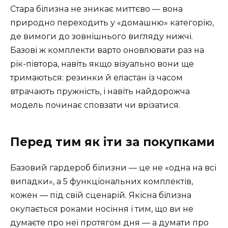
Стара білизна не зникає миттєво — вона
природно переходить у «домашню» категорію,
де вимоги до зовнішнього вигляду нижчі.
Базові ж комплекти варто оновлювати раз на
рік-півтора, навіть якщо візуально вони ще
тримаються: резинки й еластан із часом
втрачають пружність, і навіть найдорожча
модель починає сповзати чи врізатися.
Перед тим як іти за покупками
Базовий гардероб білизни — це не «одна на всі
випадки», а 5 функціональних комплектів,
кожен — під свій сценарій. Якісна білизна
окупається роками носіння і тим, що ви не
думаєте про неї протягом дня — а думати про