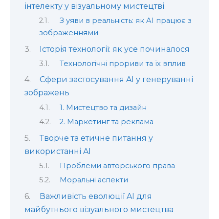
інтелекту у візуальному мистецтві
З уяви в реальність: як AI працює з
зображеннями
Історія технології: як усе починалося
Технологічні прориви та їх вплив
Сфери застосування AI у генеруванні
зображень
1. Мистецтво та дизайн
2. Маркетинг та реклама
Творче та етичне питання у
використанні AI
Проблеми авторського права
Моральні аспекти
Важливість еволюції AI для
майбутнього візуального мистецтва