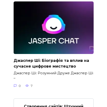
Джаспер Ші: Біографія та вплив на
сучасне цифрове мистецтво
Джаспер Ші: Розумний Друже Джаспер Ші
–
0
7
Створення сайтів: Штучний