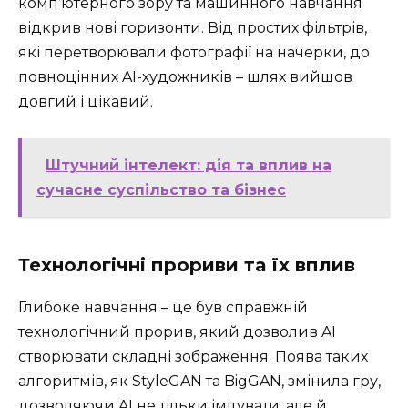
комп’ютерного зору та машинного навчання
відкрив нові горизонти. Від простих фільтрів,
які перетворювали фотографії на начерки, до
повноцінних AI-художників – шлях вийшов
довгий і цікавий.
Штучний інтелект: дія та вплив на
сучасне суспільство та бізнес
Технологічні прориви та їх вплив
Глибоке навчання – це був справжній
технологічний прорив, який дозволив AI
створювати складні зображення. Поява таких
алгоритмів, як StyleGAN та BigGAN, змінила гру,
дозволяючи AI не тільки імітувати, але й