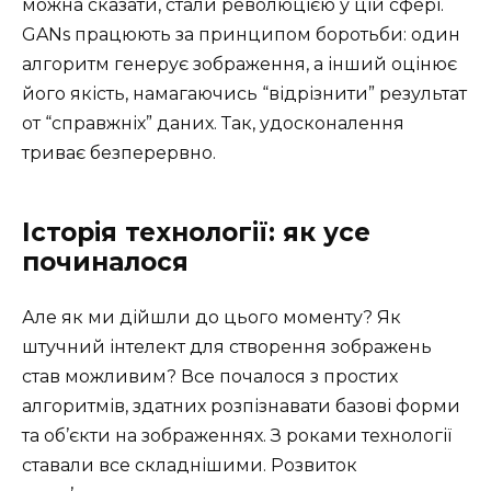
можна сказати, стали революцією у цій сфері.
GANs працюють за принципом боротьби: один
алгоритм генерує зображення, а інший оцінює
його якість, намагаючись “відрізнити” результат
от “справжніх” даних. Так, удосконалення
триває безперервно.
Історія технології: як усе
починалося
Але як ми дійшли до цього моменту? Як
штучний інтелект для створення зображень
став можливим? Все почалося з простих
алгоритмів, здатних розпізнавати базові форми
та об’єкти на зображеннях. З роками технології
ставали все складнішими. Розвиток