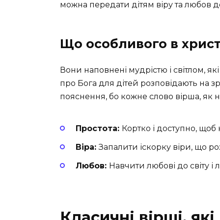
можна передати дітям віру та любов д
Що особливого в хрис
Вони наповнені мудрістю і світлом, як
про Бога для дітей розповідають на зро
пояснення, бо кожне слово вірша, як н
Простота:
Кортко і доступно, щоб 
Віра:
Запалити іскорку віри, що ро
Любов:
Навчити любові до світу і 
Класичні вірші, які