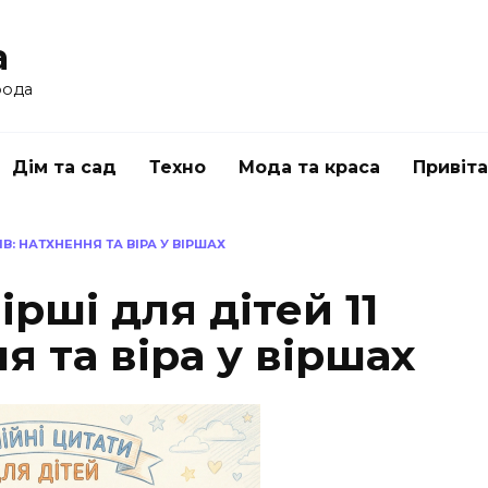
a
рода
Дім та сад
Техно
Мода та краса
Привіт
ІВ: НАТХНЕННЯ ТА ВІРА У ВІРШАХ
рші для дітей 11
я та віра у віршах