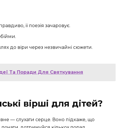
правдиво, її поезія зачаровує.
обійми.
лях до віри через незвичайні сюжети.
деї Та Поради Для Святкування
ські вірші для дітей?
вне — слухати серце. Воно підкаже, що
почати, дотримуйся кількох порад.