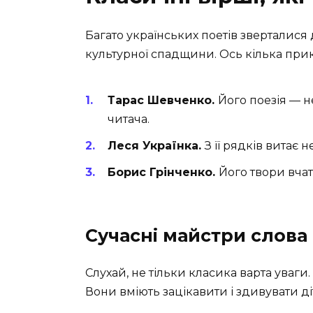
Багато українських поетів зверталися 
культурної спадщини. Ось кілька прик
Тарас Шевченко.
Його поезія — 
читача.
Леся Українка.
З її рядків витає 
Борис Грінченко.
Його твори вчать
Сучасні майстри слова
Слухай, не тільки класика варта уваги
Вони вміють зацікавити і здивувати діт