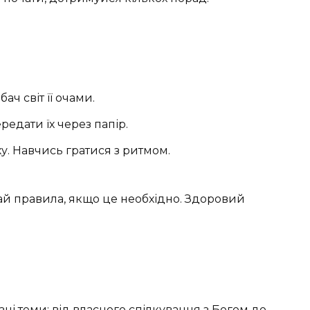
ач світ її очами.
едати їх через папір.
у. Навчись гратися з ритмом.
ай правила, якщо це необхідно. Здоровий
зні теми: від власного спілкування з Богом до