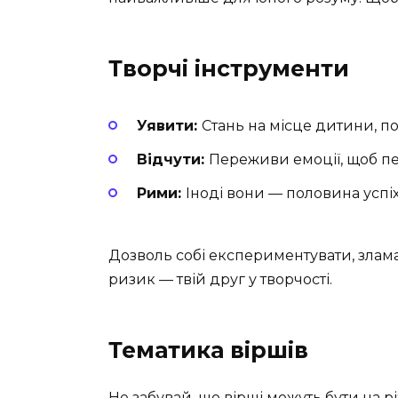
Творчі інструменти
Уявити:
Стань на місце дитини, поб
Відчути:
Переживи емоції, щоб пер
Рими:
Іноді вони — половина успіх
Дозволь собі експериментувати, злам
ризик — твій друг у творчості.
Тематика віршів
Не забувай, що вірші можуть бути на рі