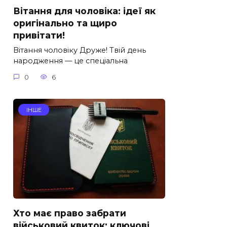
Вітання для чоловіка: ідеї як
оригінально та щиро
привітати!
Вітання чоловіку Друже! Твій день
народження — це спеціальна
0
6
ІНШЕ
Хто має право забрати
військовий квиток: ключові