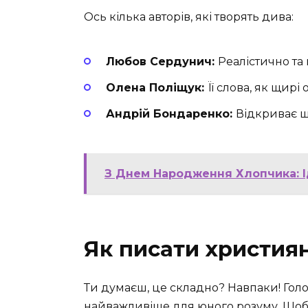
Ось кілька авторів, які творять дива:
Любов Сердунич:
Реалістично та 
Олена Поліщук:
Її слова, як щирі 
Андрій Бондаренко:
Відкриває ш
З Днем Народження Хлопчика: І
Як писати християн
Ти думаєш, це складно? Навпаки! Голо
найважливіше для юного розуму. Щоб 