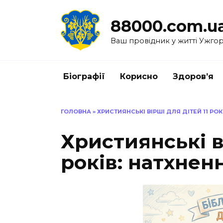
Перейти
до
88000.com.u
вмісту
Ваш провідник у житті Ужго
Біографії
Корисно
Здоров’я
ГОЛОВНА
»
ХРИСТИЯНСЬКІ ВІРШІ ДЛЯ ДІТЕЙ 11 РОК
Християнські ві
років: натхненн