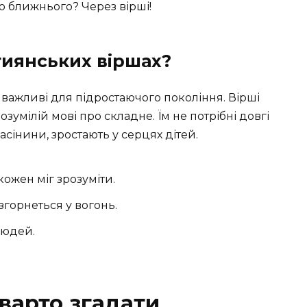
о ближнього? Через вірші!
тиянських віршах?
і важливі для підростаючого покоління. Вірші
зумілій мові про складне. Їм не потрібні довгі
асінини, зростають у серцях дітей.
кожен міг зрозуміти.
згорнеться у вогонь.
людей.
 варто згадати