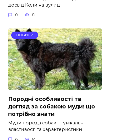
досвід Коли на вулиці
0
8
НОВИНИ
Породні особливості та
догляд за собакою муди: що
потрібно знати
Муди порода собак — унікальні
властивості та характеристики
0
14