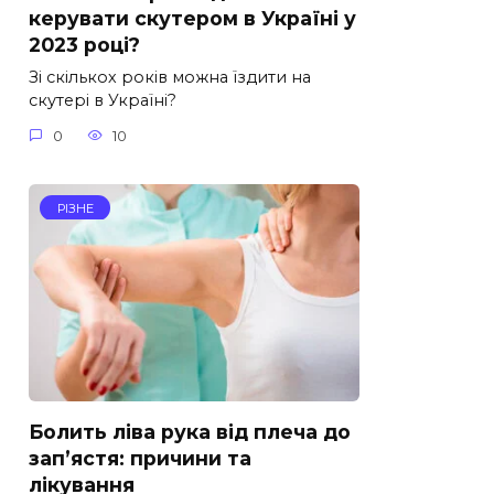
керувати скутером в Україні у
2023 році?
Зі скількох років можна їздити на
скутері в Україні?
0
10
РІЗНЕ
Болить ліва рука від плеча до
зап’ястя: причини та
лікування