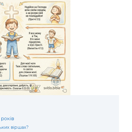
 років
ьких віршах?