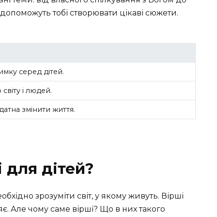
і допоможуть тобі створювати цікаві сюжети.
имку серед дітей.
світу і людей.
датна змінити життя.
 для дітей?
еобхідно зрозуміти світ, у якому живуть. Вірші
є. Але чому саме вірші? Що в них такого