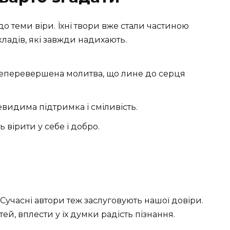
до теми віри. Їхні твори вже стали частиною
ладів, які завжди надихають.
неперевершена молитва, що лине до серця
невидима підтримка і сміливість.
 вірити у себе і добро.
. Сучасні автори теж заслуговують нашої довіри.
ей, вплести у їх думки радість пізнання.