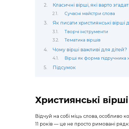
Класичні вірші, які варто згада
Сучасні майстри слова
Як писати християнські вірші д
Творчі інструменти
Тематика віршів
Чому вірші важливі для дітей?
Вірші як форма підручника 
Підсумок
Християнські вірші 
Відчуй на собі міць слова, особливо к
11 років — це не просто римовані рядки