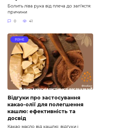
Болить ліва рука від плеча до зап’ястя:
причини
0
41
РІЗНЕ
Відгуки про застосування
какао-олії для полегшення
кашлю: ефективність та
досвід
Какао масло від кашлю: відгуки і