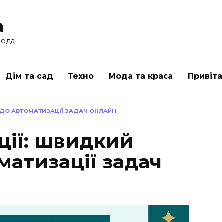
a
рода
Дім та сад
Техно
Мода та краса
Привіт
П ДО АВТОМАТИЗАЦІЇ ЗАДАЧ ОНЛАЙН
ції: швидкий
матизації задач