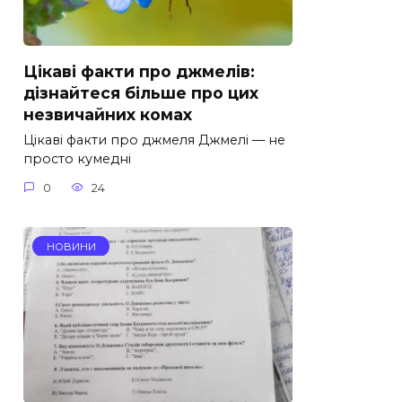
Цікаві факти про джмелів:
дізнайтеся більше про цих
незвичайних комах
Цікаві факти про джмеля Джмелі — не
просто кумедні
0
24
НОВИНИ