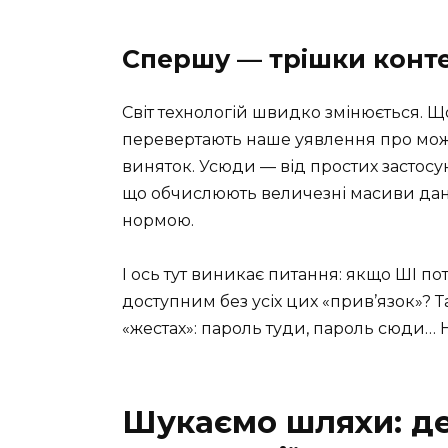
Спершу — трішки конт
Світ технологій швидко змінюється. Щ
перевертають наше уявлення про можл
виняток. Усюди — від простих застосу
що обчислюють величезні масиви даних
нормою.
І ось тут виникає питання: якщо ШІ п
доступним без усіх цих «прив’язок»? Т
«жестах»: пароль туди, пароль сюди… 
Шукаємо шляхи: де