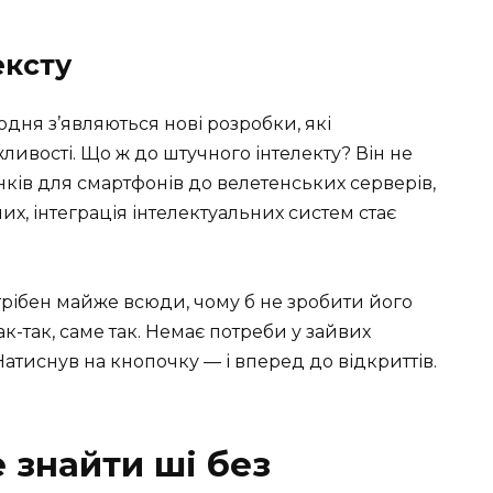
ексту
одня з’являються нові розробки, які
ивості. Що ж до штучного інтелекту? Він не
нків для смартфонів до велетенських серверів,
, інтеграція інтелектуальних систем стає
отрібен майже всюди, чому б не зробити його
ак-так, саме так. Немає потреби у зайвих
Натиснув на кнопочку — і вперед до відкриттів.
 знайти ші без