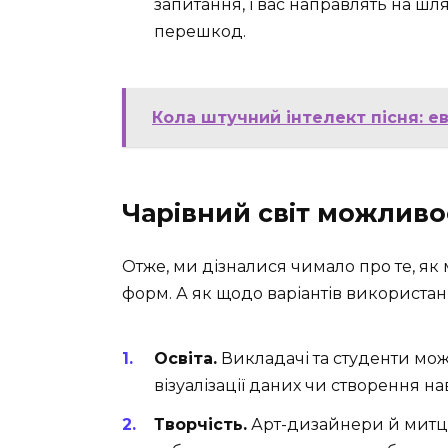
запитання, і вас направлять на шл
перешкод.
Кола штучний інтелект пісня: е
Чарівний світ можливо
Отже, ми дізналися чимало про те, як
форм. А як щодо варіантів використан
Освіта.
Викладачі та студенти мо
візуалізації даних чи створення на
Творчість.
Арт-дизайнери й митці