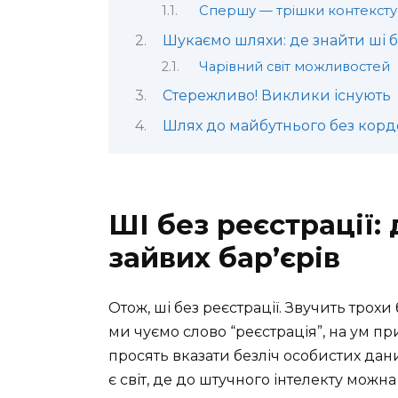
Спершу — трішки контексту
Шукаємо шляхи: де знайти ші б
Чарівний світ можливостей
Стережливо! Виклики існують
Шлях до майбутнього без корд
ШІ без реєстрації:
зайвих бар’єрів
Отож, ші без реєстрації. Звучить трохи
ми чуємо слово “реєстрація”, на ум п
просять вказати безліч особистих дани
є світ, де до штучного інтелекту можн