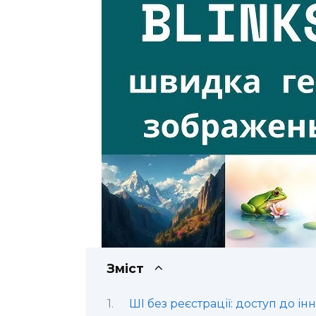
Зміст
ШІ без реєстрації: доступ до ін