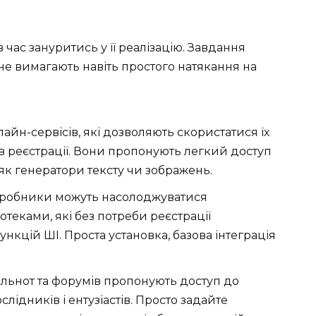
 час зануритись у її реалізацію. Завдання
 не вимагають навіть простого натякання на
лайн-сервісів, які дозволяють скористатися їх
 реєстрації. Вони пропонують легкий доступ
 як генератори тексту чи зображень.
робники можуть насолоджуватися
еками, які без потреби реєстрації
нкцій ШІ. Проста установка, базова інтеграція
льнот та форумів пропонують доступ до
лідників і ентузіастів. Просто задайте