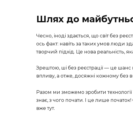
Шлях до майбутньо
Чесно, іноді здається, що світ без реє
ось факт: навіть за таких умов люди зда
творчий підхід. Це нова реальність, як
Зрештою, ші без реєстрації — це шанс н
впливу, а отже, досяжні кожному без в
Разом ми зможемо зробити технології д
знає, з чого почати. І це лише почато
вже тут.