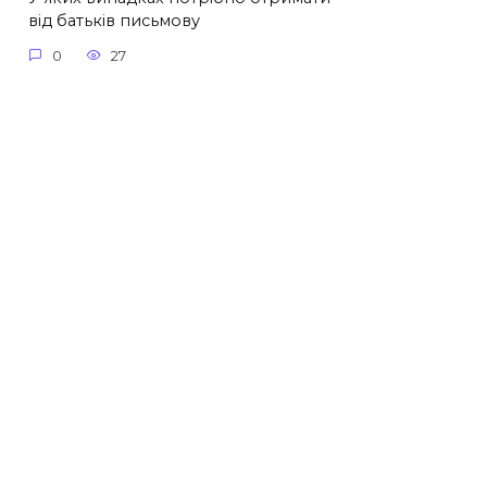
від батьків письмову
0
27