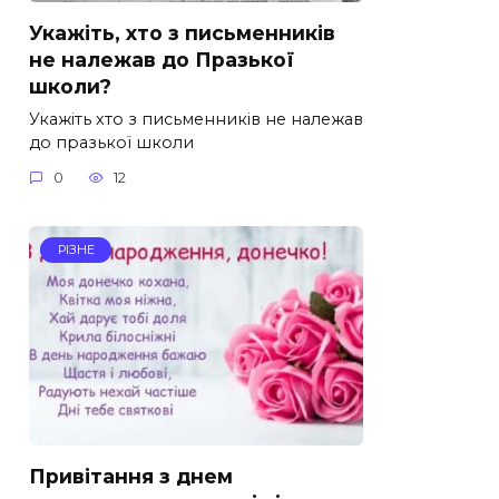
Укажіть, хто з письменників
не належав до Празької
школи?
Укажіть хто з письменників не належав
до празької школи
0
12
РІЗНЕ
Привітання з днем