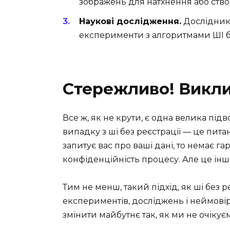
зображень для натхнення або ство
Наукові дослідження.
Дослідник
експерименти з алгоритмами ШІ б
Стережливо! Викли
Все ж, як не крути, є одна велика під
випадку з ші без реєстрації — це пита
запитує вас про ваші дані, то немає г
конфіденційність процесу. Але це інша
Тим не менш, такий підхід, як ші без р
експериментів, досліджень і неймові
змінити майбутнє так, як ми не очікує