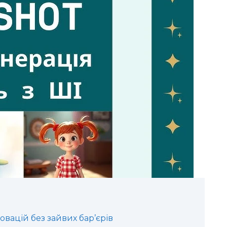
новацій без зайвих бар’єрів