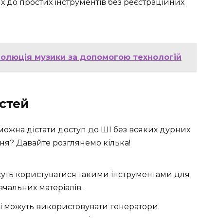
ях до простих інструментів без реєстраційних
волюція музики за допомогою технологій
стей
 можна дістати доступ до ШІ без всяких дурних
ня? Давайте розглянемо кілька!
жуть користуватися такими інструментами для
вчальних матеріалів.
 можуть використовувати генератори