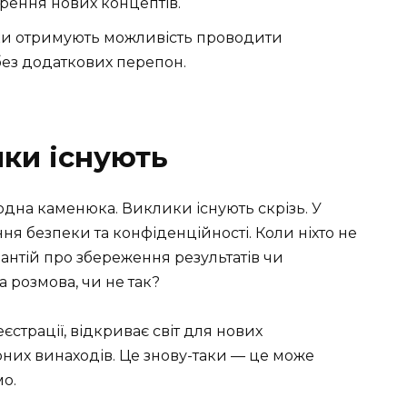
рення нових концептів.
и отримують можливість проводити
ез додаткових перепон.
ки існують
водна каменюка. Виклики існують скрізь. У
ння безпеки та конфіденційності. Коли ніхто не
арантій про збереження результатів чи
 розмова, чи не так?
еєстрації, відкриває світ для нових
рних винаходів. Це знову-таки — це може
мо.