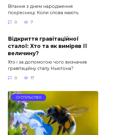
Вітання з днем народження
похресниці: Коли слова мають
0
7
Відкриття гравітаційної
сталої: Хто та як виміряв її
величину?
Хто і за допомогою чого визначив
гравітаційну сталу Ньютона?
0
17
СУСПІЛЬСТВО