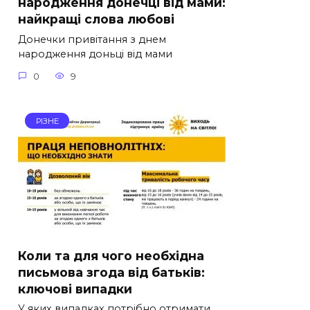
народження донечці від мами:
найкращі слова любові
Донечки привітання з днем
народження доньці від мами
0
9
РІЗНЕ
Коли та для чого необхідна
письмова згода від батьків:
ключові випадки
У яких випадках потрібно отримати