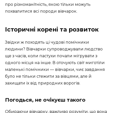
про різноманітність, якою тільки можуть
похвалитися всі породи вівчарок.
Історичні корені та розвиток
Звідки ж походять ці чудові помічники
людини? Вівчарки супроводжували людство
ще з часів, коли пастухи почали мігрувати з
одного місця на інше. В оточують світ миготіли
маленькі помічники — вівчарки, чиє завдання
було не тільки стежити за вівцями, але й
захищати їх від природних ворогів.
Погодься, не очікуєш такого
Обираючи вівчарку, важливо розуміти, що вона