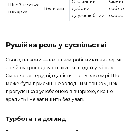
Спокійний,
Сімейний
Швейцарська
Великий
добрий,
собака,
вівчарка
дружелюбний
охороне
Рушійна роль у суспільстві
Сьогодні вони — не тільки робітники на фермі,
але й супроводжують життя людей у містах.
Сила характеру, відданість — ось їх козирі. Що
може бути приємніше холодним ранком, ніж
прогулянка з улюбленою вівчаркою, яка не
зрадить і не залишить без уваги.
Турбота та догляд