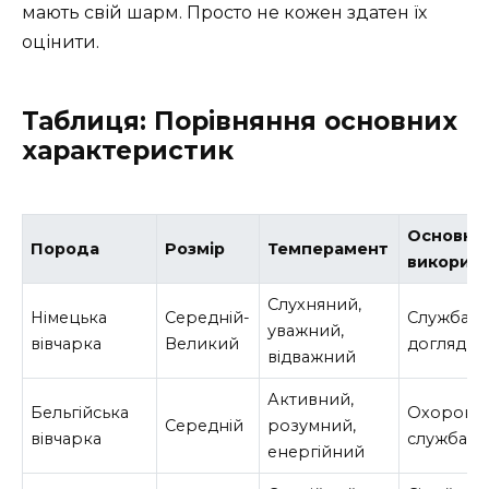
мають свій шарм. Просто не кожен здатен їх
оцінити.
Таблиця: Порівняння основних
характеристик
Основне
Порода
Розмір
Темперамент
викорис
Слухняний,
Німецька
Середній-
Служба,
уважний,
вівчарка
Великий
догляд
відважний
Активний,
Бельгійська
Охорона,
Середній
розумний,
вівчарка
служба
енергійний