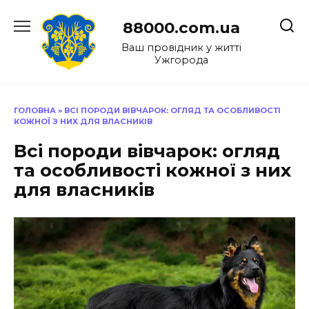
Перейти
до
88000.com.ua
вмісту
Ваш провідник у житті
Ужгорода
ГОЛОВНА
»
ВСІ ПОРОДИ ВІВЧАРОК: ОГЛЯД ТА ОСОБЛИВОСТІ
КОЖНОЇ З НИХ ДЛЯ ВЛАСНИКІВ
Всі породи вівчарок: огляд
та особливості кожної з них
для власників