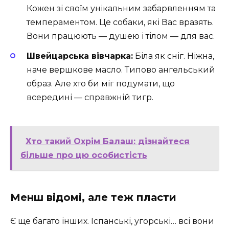
Кожен зі своїм унікальним забарвленням та
темпераментом. Це собаки, які Вас вразять.
Вони працюють — душею і тілом — для вас.
Швейцарська вівчарка:
Біла як сніг. Ніжна,
наче вершкове масло. Типово ангельський
образ. Але хто би міг подумати, що
всередині — справжній тигр.
Хто такий Охрім Балаш: дізнайтеся
більше про цю особистість
Менш відомі, але теж пласти
Є ще багато інших. Іспанські, угорські… всі вони