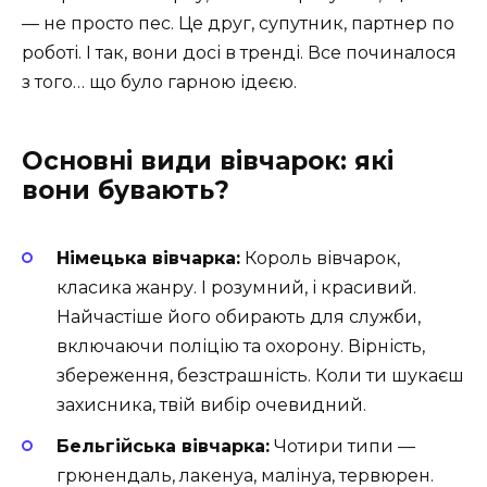
— не просто пес. Це друг, супутник, партнер по
роботі. І так, вони досі в тренді. Все починалося
з того… що було гарною ідеєю.
Основні види вівчарок: які
вони бувають?
Німецька вівчарка:
Король вівчарок,
класика жанру. І розумний, і красивий.
Найчастіше його обирають для служби,
включаючи поліцію та охорону. Вірність,
збереження, безстрашність. Коли ти шукаєш
захисника, твій вибір очевидний.
Бельгійська вівчарка:
Чотири типи —
грюнендаль, лакенуа, малінуа, тервюрен.