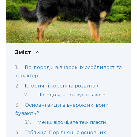
Зміст
Всі породи вівчарок: їх особливості та
характер
Історичні корені та розвиток
Погодься, не очікуєш такого
Основні види вівчарок: які вони
бувають?
Менш відомі, але теж пласти
Таблиця: Порівняння основних