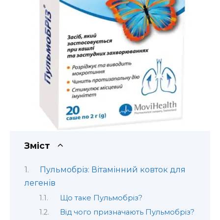
Зміст
Пульмобріз: Вітамінний ковток для
легенів
Що таке Пульмобріз?
Від чого призначають Пульмобріз?