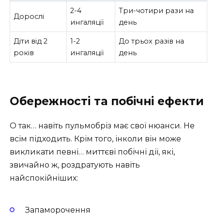
2-4
Три-чотири рази на
Дорослі
ингаляції
день
Діти від 2
1-2
До трьох разів на
років
ингаляції
день
Обережності та побічні ефекти
О так… навіть пульмобріз має свої нюанси. Не
всім підходить. Крім того, інколи він може
викликати певні… миттєві побічні дії, які,
звичайно ж, роздратують навіть
найспокійніших:
Запаморочення