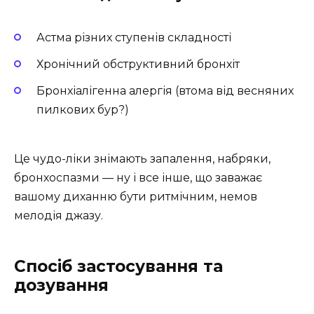
Астма різних ступенів складності
Хронічний обструктивний бронхіт
Бронхіалігенна алергія (втома від весняних
пилкових бур?)
Це чудо-ліки знімають запалення, набряки,
бронхоспазми — ну і все інше, що заважає
вашому диханню бути ритмічним, немов
мелодія джазу.
Спосіб застосування та
дозування