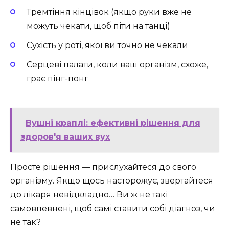
Тремтіння кінцівок (якщо руки вже не
можуть чекати, щоб піти на танці)
Сухість у роті, якої ви точно не чекали
Серцеві палати, коли ваш організм, схоже,
грає пінг-понг
Вушні краплі: ефективні рішення для
здоров'я ваших вух
Просте рішення — прислухайтеся до свого
організму. Якщо щось насторожує, звертайтеся
до лікаря невідкладно… Ви ж не такі
самовпевнені, щоб самі ставити собі діагноз, чи
не так?