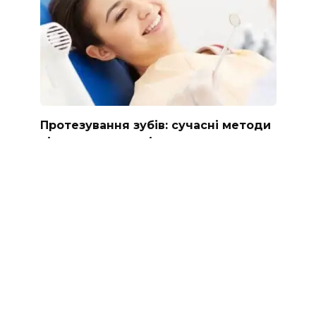
Протезування зубів: сучасні методи
відновлення усмішки
Втрата навіть одного зуба — це не лише
естетична проблема.
0
6
© 2026 88000.com.ua Використання матеріалів,
опублікованих на сайті, допускається тільки з
письмового дозволу правовласника та з