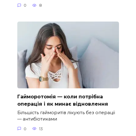
0
8
Гайморотомія — коли потрібна
операція і як минає відновлення
Більшість гайморитів лікують без операції
— антибіотиками
0
13