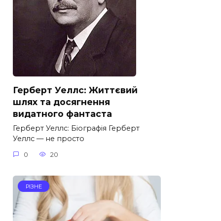
Герберт Уеллс: Життєвий
шлях та досягнення
видатного фантаста
Герберт Уеллс: Біографія Герберт
Уеллс — не просто
0
20
РІЗНЕ