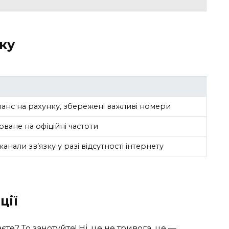
зку
анс на рахунку, збережені важливі номери
ване на офіційні частоти
канали зв’язку у разі відсутності інтернету
ції
аєте? То занотуйте! Ні, це не тривога, це —