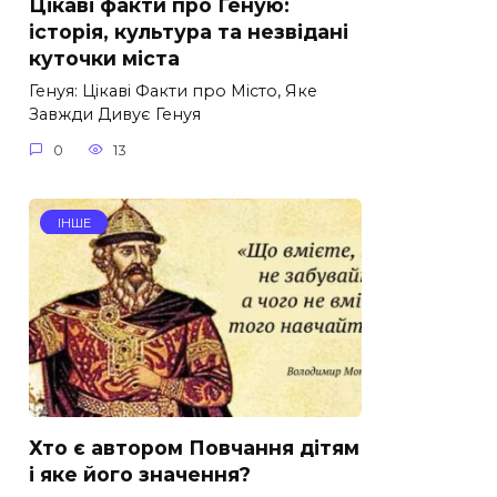
Цікаві факти про Геную:
історія, культура та незвідані
куточки міста
Генуя: Цікаві Факти про Місто, Яке
Завжди Дивує Генуя
0
13
ІНШЕ
Хто є автором Повчання дітям
і яке його значення?