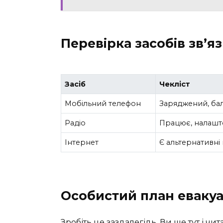
Перевірка засобів зв’я
Засіб
Чекліст
Мобільний телефон
Заряджений, бал
Радіо
Працює, налашто
Інтернет
Є альтернативні 
Особистий план евакуа
Зробіть це заздалегідь. Ви ще тут і чит