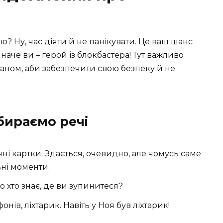
 Ну, час діяти й не панікувати. Це ваш шанс
 наче ви – герой із блокбастера! Тут важливо
ланом, аби забезпечити свою безпеку й не
бираємо речі
ні картки. Здається, очевидно, але чомусь саме
ні моменти.
Бо хто знає, де ви зупинитеся?
нів, ліхтарик. Навіть у Ноя був ліхтарик!