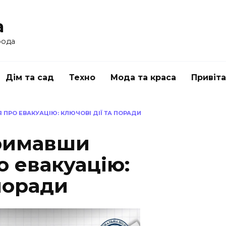
a
рода
Дім та сад
Техно
Мода та краса
Привіт
ПРО ЕВАКУАЦІЮ: КЛЮЧОВІ ДІЇ ТА ПОРАДИ
тримавши
о евакуацію:
 поради