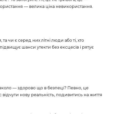
користання — велика ціна невикористання.
 та чи є серед них літні люди або ті, хто
ідвищує шанси утекти без ексцесів і рятує
авколо — здорово що в безпеці? Певно, це
ас відчути нову реальність, подивитись на життя