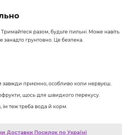
ально
їх. Тримайтеся разом, будьте пильні. Може навіть
е занадто грунтовно. Це безпека.
ити завжди приємно, особливо коли нервуєш.
ухофрукти, щось для швидкого перекусу.
 їм теж треба вода й корм.
ни Доставки Посилок по Україні