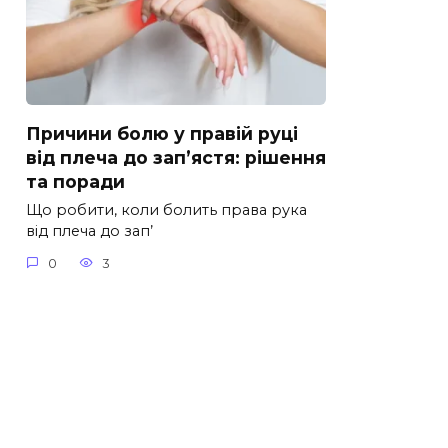
Причини болю у правій руці
від плеча до зап’ястя: рішення
та поради
Що робити, коли болить права рука
від плеча до зап’
0
3