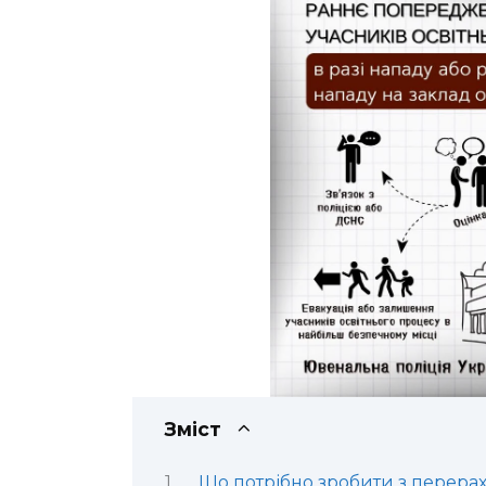
Зміст
Що потрібно зробити з перера