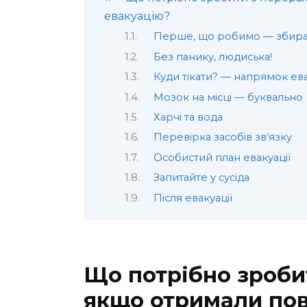
евакуацію?
Перше, що робимо — збира
Без панику, людиська!
Куди тікати? — напрямок ева
Мозок на місці — буквально
Харчі та вода
Перевірка засобів зв’язку
Особистий план евакуації
Запитайте у сусіда
Після евакуації
Що потрібно зроби
якщо отримали по