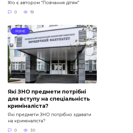
Хто є автором “Повчання дітям”
0
19
РІЗНЕ
Які ЗНО предмети потрібні
для вступу на спеціальність
криміналіста?
Які предмети ЗНО потрібно здавати
на криміналіста?
0
30