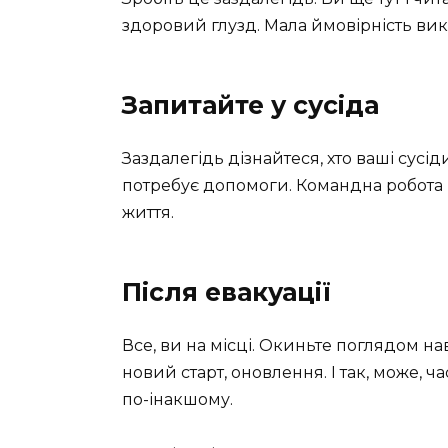
здоровий глузд. Мала ймовірність ви
Запитайте у сусіда
Заздалегідь дізнайтеся, хто ваші сусіди,
потребує допомоги. Командна робота п
життя.
Після евакуації
Все, ви на місці. Окиньте поглядом н
новий старт, оновлення. І так, може, ч
по-інакшому.