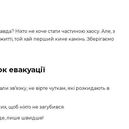
равда? Ніхто не хоче стати частиною хаосу. Але, з
у житті, той хай перший кине камінь. Зберігаємо
к евакуації
али зв’язку, не вірте чуткам, які розкидають в
их, щоб ніхто не загубився.
де, лише швидше!