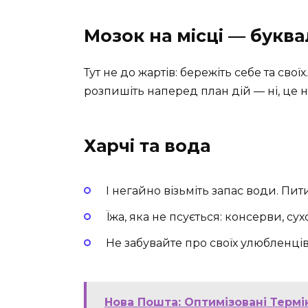
Мозок на місці — букв
Тут не до жартів: бережіть себе та сво
розпишіть наперед план дій — ні, це н
Харчі та вода
І негайно візьміть запас води. П
Їжа, яка не псується: консерви, с
Не забувайте про своїх улюбленців,
Нова Пошта: Оптимізовані Термі