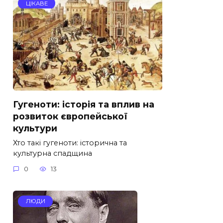
ЦІКАВЕ
Гугеноти: історія та вплив на
розвиток європейської
культури
Хто такі гугеноти: історична та
культурна спадщина
0
13
ЛЮДИ