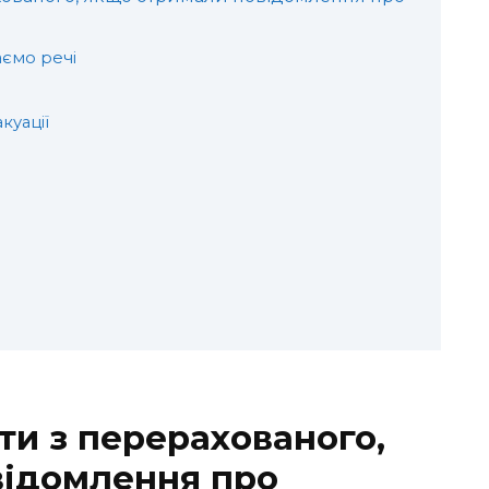
ємо речі
куації
ти з перерахованого,
відомлення про