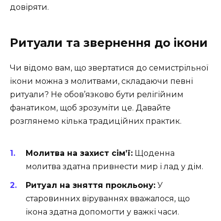
довіряти.
Ритуали та звернення до ікони
Чи відомо вам, що звертатися до семистрільної
ікони можна з молитвами, складаючи певні
ритуали? Не обов’язково бути релігійним
фанатиком, щоб зрозуміти це. Давайте
розглянемо кілька традиційних практик.
Молитва на захист сім’ї:
Щоденна
молитва здатна привнести мир і лад у дім.
Ритуал на зняття прокльону:
У
старовинних віруваннях вважалося, що
ікона здатна допомогти у важкі часи.