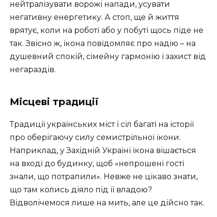
нейтралізувати ворожі напади, усувати
негативну енергетику. А стоп, ще й життя
врятує, коли на роботі або у побуті щось піде не
так. Звісно ж, ікона повідомляє про надію – на
душевний спокій, сімейну гармонію і захист від
негараздів.
Місцеві традиції
Традиції українських міст і сіл багаті на історії
про оберігаючу силу семистрільної ікони.
Наприклад, у Західній Україні ікона вішається
на вході до будинку, щоб «непрошені гості
знали, що потрапили». Невже не цікаво знати,
що там колись діяло під її владою?
Відволічемося лише на мить, але це дійсно так.