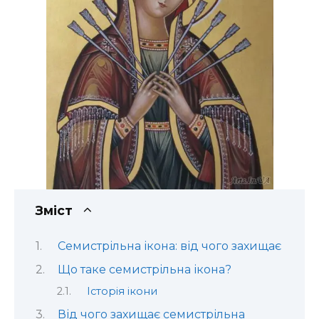
Зміст
Семистрільна ікона: від чого захищає
Що таке семистрільна ікона?
Історія ікони
Від чого захищає семистрільна