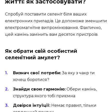
житті: як застосовувати?
Спробуй поставити селеніт біля ваших
електронних приладів. Це допоможе зменшити
електромагнітне випромінювання. Фактично,
цей камінь замінить вам десяток пристроїв.
Як обрати свій особистий
селенітний амулет?
Визнач свої потреби:
За яку з чакр ти
хочеш боротися?
Знайди свою гармонію:
Обери камінь,
структура якого тобі приємна
Довірся інтуїції:
Немає правил, тільки