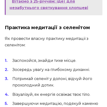
Вітаємо з 25-річчям: ідеї для
незабутнього святкування хлопцеві
Практика медитації з селенітом
Як провести власну практику медитації з
селенітом:
Заспокойся, знайди тихе місце.
Зосередь увагу на глибокому диханні.
Потримай селеніт у долоні, відчуй його
прохолодний дотик.
Візуалізуй, як енергія освіжає твоє тіло.
Завершуючи медитацію, подякуй каменю