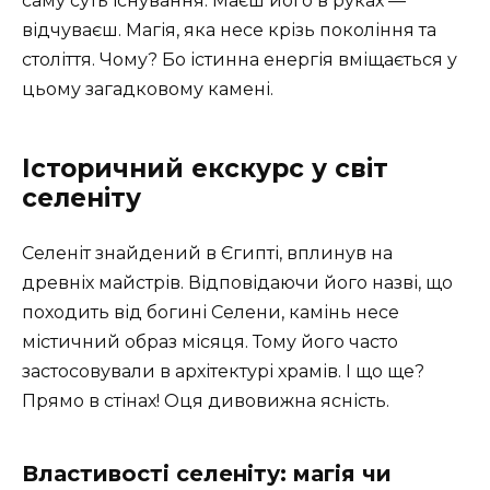
саму суть існування. Маєш його в руках —
відчуваєш. Магія, яка несе крізь покоління та
століття. Чому? Бо істинна енергія вміщається у
цьому загадковому камені.
Історичний екскурс у світ
селеніту
Селеніт знайдений в Єгипті, вплинув на
древніх майстрів. Відповідаючи його назві, що
походить від богині Селени, камінь несе
містичний образ місяця. Тому його часто
застосовували в архітектурі храмів. І що ще?
Прямо в стінах! Оця дивовижна ясність.
Властивості селеніту: магія чи