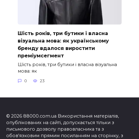
Шість років, три бутики і власна
візуальна мова: як українському
бренду вдалося виростити
преміумсегмент
Шість років, три бутики і власна візуальна
мова: як
0
23
© 2026 88000.com.ua Використання матеріалів,
опублікованих на сайті, допускається тільки з
письмового дозволу правовласника та з
обов'язковим прямим посиланням на сторінку, з