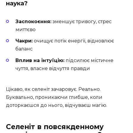
наука?
Заспокоєння:
зменшує тривогу, стрес
миттєво
Чакри:
очищує потік енергії, відновлює
баланс
Вплив на інтуїцію:
підсилює містичне
чуття, власне відчуття правди
Цікаво, як селеніт зачаровує. Реально.
Буквально, проникаючи глибше, коли
доторкаєшся до нього, відчуваєш магію.
Селеніт в повсякденному