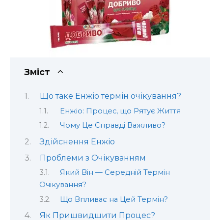
Зміст
Що таке Енжіо термін очікування?
Енжіо: Процес, що Рятує Життя
Чому Це Справді Важливо?
Здійснення Енжіо
Проблеми з Очікуванням
Який Він — Середній Термін
Очікування?
Що Впливає на Цей Термін?
Як Пришвидшити Процес?