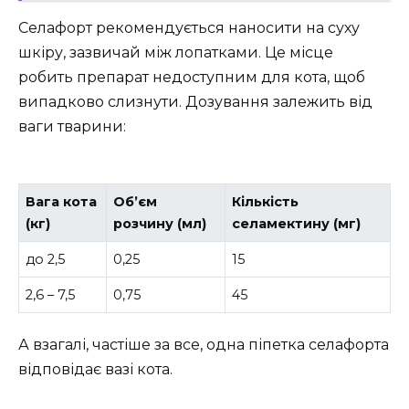
Селафорт рекомендується наносити на суху
шкіру, зазвичай між лопатками. Це місце
робить препарат недоступним для кота, щоб
випадково слизнути. Дозування залежить від
ваги тварини:
Вага кота
Об’єм
Кількість
(кг)
розчину (мл)
селамектину (мг)
до 2,5
0,25
15
2,6 – 7,5
0,75
45
А взагалі, частіше за все, одна піпетка селафорта
відповідає вазі кота.