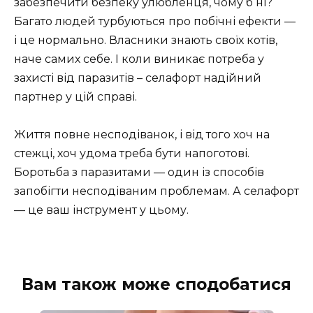
забезпечити безпеку улюбленця, чому б ні?
Багато людей турбуються про побічні ефекти —
і це нормально. Власники знають своїх котів,
наче самих себе. І коли виникає потреба у
захисті від паразитів – селафорт надійний
партнер у цій справі.
Життя повне несподіванок, і від того хоч на
стежці, хоч удома треба бути напоготові.
Боротьба з паразитами — один із способів
запобігти несподіваним проблемам. А селафорт
— це ваш інструмент у цьому.
Вам також може сподобатися