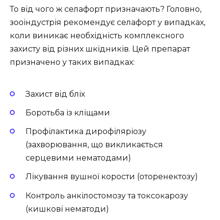
То від чого ж селафорт призначають? Головно,
зооіндустрія рекомендує селафорт у випадках,
коли виникає необхідність комплексного
захисту від різних шкідників. Цей препарат
призначено у таких випадках:
Захист від бліх
Боротьба із кліщами
Профілактика дирофіляріозу
(захворювання, що викликається
серцевими нематодами)
Лікування вушної корости (оторенектозу)
Контроль анкілостомозу та токсокарозу
(кишкові нематоди)