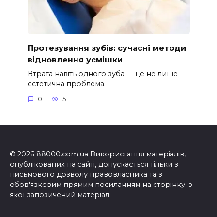
Протезування зубів: сучасні методи
відновлення усмішки
Втрата навіть одного зуба — це не лише
естетична проблема.
0
5
© 2026 88000.com.ua Використання матеріалів,
опублікованих на сайті, допускається тільки з
письмового дозволу правовласника та з
обов'язковим прямим посиланням на сторінку, з
якої запозичений матеріал.