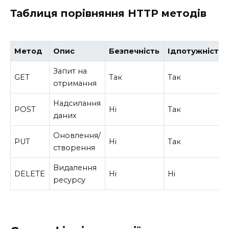
Таблиця порівняння HTTP методів
Метод
Опис
Безпечність
Ідпотужність
Запит на
GET
Так
Так
отримання
Надсилання
POST
Ні
Так
даних
Оновлення/
PUT
Ні
Так
створення
Видалення
DELETE
Ні
Ні
ресурсу