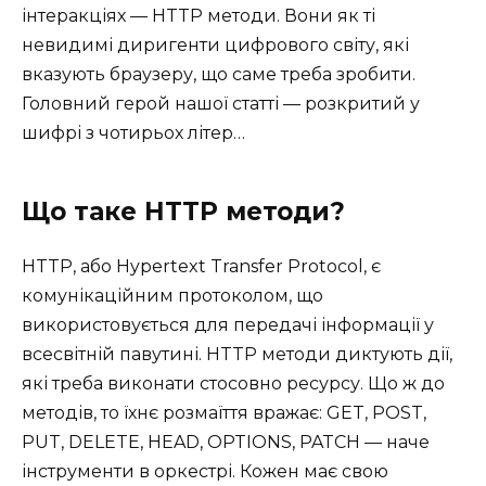
інтеракціях — HTTP методи. Вони як ті
невидимі диригенти цифрового світу, які
вказують браузеру, що саме треба зробити.
Головний герой нашої статті — розкритий у
шифрі з чотирьох літер…
Що таке HTTP методи?
HTTP, або Hypertext Transfer Protocol, є
комунікаційним протоколом, що
використовується для передачі інформації у
всесвітній павутині. HTTP методи диктують дії,
які треба виконати стосовно ресурсу. Що ж до
методів, то їхнє розмаїття вражає: GET, POST,
PUT, DELETE, HEAD, OPTIONS, PATCH — наче
інструменти в оркестрі. Кожен має свою