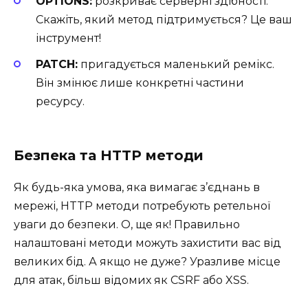
OPTIONS:
розкриває серверні здібності.
Скажіть, який метод підтримується? Це ваш
інструмент!
PATCH:
пригадується маленький ремікс.
Він змінює лише конкретні частини
ресурсу.
Безпека та HTTP методи
Як будь-яка умова, яка вимагає з’єднань в
мережі, HTTP методи потребують ретельної
уваги до безпеки. О, ще як! Правильно
налаштовані методи можуть захистити вас від
великих бід. А якщо не дуже? Уразливе місце
для атак, більш відомих як CSRF або XSS.