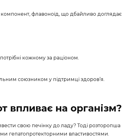
компонент, флавоноїд, що дбайливо доглядає
що потрібні кожному за раціоном.
льним союзником у підтримці здоров’я.
т впливає на організм?
ивести свою печінку до ладу? Тоді розторопша
оїми гепатопротекторними властивостями.