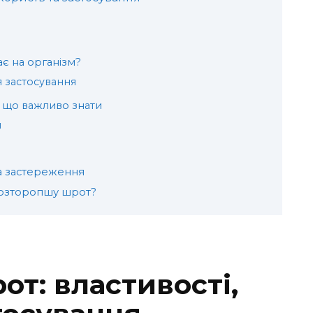
є на організм?
я застосування
: що важливо знати
и
та застереження
розторопшу шрот?
т: властивості,