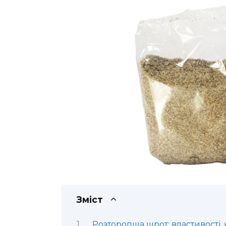
Зміст
Розторопша шрот: властивості, 