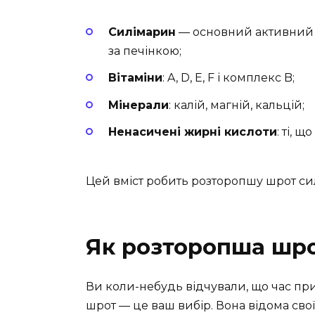
Силімарин
— основний активний 
за печінкою;
Вітаміни
: A, D, E, F і комплекс B;
Мінерали
: калій, магній, кальцій;
Ненасичені жирні кислоти
: ті, 
Цей вміст робить розторопшу шрот си
Як розторопша шро
Ви коли-небудь відчували, що час пр
шрот — це ваш вибір. Вона відома св