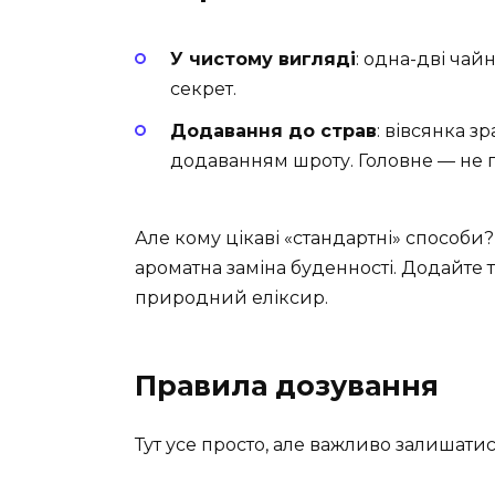
У чистому вигляді
: одна-дві чай
секрет.
Додавання до страв
: вівсянка з
додаванням шроту. Головне — не
Але кому цікаві «стандартні» способи? 
ароматна заміна буденності. Додайте 
природний еліксир.
Правила дозування
Тут усе просто, але важливо залишати