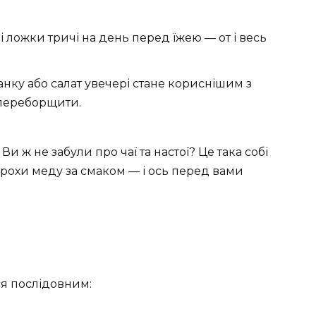
ні ложки тричі на день перед їжею — от і весь
ранку або салат увечері стане кориснішим з
 переборщити.
Ви ж не забули про чаї та настої? Це така собі
трохи меду за смаком — і ось перед вами
ся послідовним: