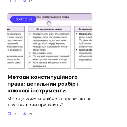
0
12
КОРИСНО
Методи конституційного
права: детальний розбір і
ключові інструменти
Методи конституційного права: що це
таке і як вони працюють?
0
20