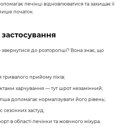
помагає печінці відновлюватися та захищає її
 лише початок.
 застосування
о звернутися до розторопші? Вона знає, що
я тривалого прийому ліків;
ктами харчування — тут шрот незамінний;
пша допомагає нормалізувати його рівень;
с сезонних застуд;
орт в області печінки та жовчного міхура.