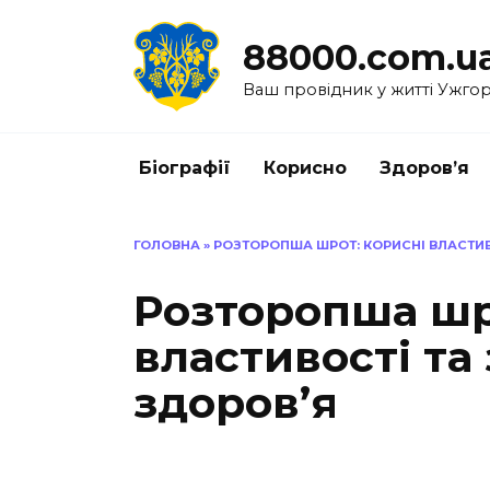
Перейти
до
88000.com.u
вмісту
Ваш провідник у житті Ужго
Біографії
Корисно
Здоров’я
ГОЛОВНА
»
РОЗТОРОПША ШРОТ: КОРИСНІ ВЛАСТИ
Розторопша шр
властивості та
здоров’я