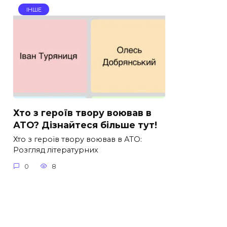
ІНШЕ
Хто з героїв твору воював в
АТО? Дізнайтеся більше тут!
Хто з героїв твору воював в АТО:
Розгляд літературних
0
8