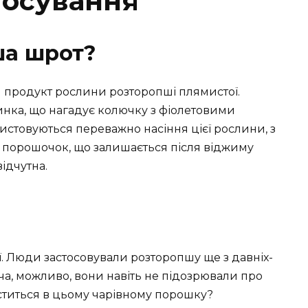
тосування
ша шрот?
продукт рослини розторопші плямистої.
линка, що нагадує колючку з фіолетовими
ристовуються переважно насіння цієї рослини, з
і порошочок, що залишається після віджиму
відчутна.
ії. Люди застосовували розторопшу ще з давніх-
оча, можливо, вони навіть не підозрювали про
міститься в цьому чарівному порошку?