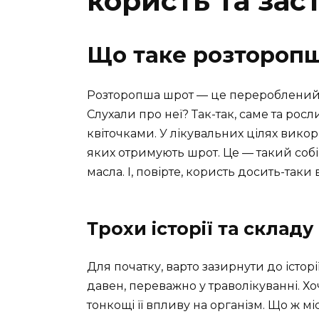
користь та зас
Що таке розтороп
Розторопша шрот — це перероблений 
Слухали про неї? Так-так, саме та рос
квіточками. У лікувальних цілях вико
яких отримують шрот. Це — такий соб
масла. І, повірте, користь досить-таки 
Трохи історії та складу
Для початку, варто зазирнути до істор
давен, переважно у траволікуванні. Х
тонкощі її впливу на організм. Що ж 