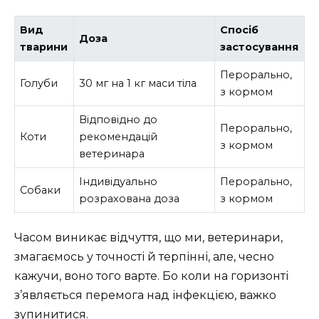
Вид
Спосіб
Доза
тварини
застосування
Перорально,
Голуби
30 мг на 1 кг маси тіла
з кормом
Відповідно до
Перорально,
Коти
рекомендацій
з кормом
ветеринара
Індивідуально
Перорально,
Собаки
розрахована доза
з кормом
Часом виникає відчуття, що ми, ветеринари,
змагаємось у точності й терпінні, але, чесно
кажучи, воно того варте. Бо коли на горизонті
з’являється перемога над інфекцією, важко
зупинитися.