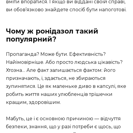
вміти впоратися. І якщо ви віддані своїй справі,
ви обов’язково знайдете спосіб бути напоготові.
Чому ж ронідазол такий
популярний?
Пропаганда? Може бути. Ефективність?
Найімовірніше. Або просто людська цікавість?
Хтозна… Але факт залишається фактом: його
призначають, і, здається, не збираються
зупинятися. Це як маленьке диво в капсулі, яке
робить життя наших улюбленців трішечки
кращим, здоровішим.
Мабуть, це і є основною причиною — відчуття
безпеки, знання, що у разі потреби є щось, що