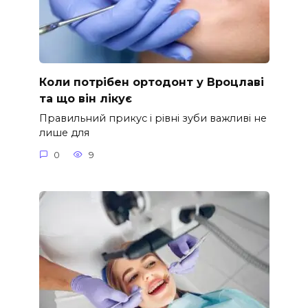
Коли потрібен ортодонт у Вроцлаві
та що він лікує
Правильний прикус і рівні зуби важливі не
лише для
0
9