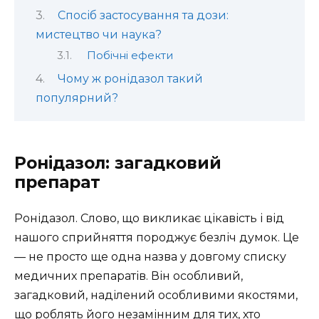
Спосіб застосування та дози:
мистецтво чи наука?
Побічні ефекти
Чому ж ронідазол такий
популярний?
Ронідазол: загадковий
препарат
Ронідазол. Слово, що викликає цікавість і від
нашого сприйняття породжує безліч думок. Це
— не просто ще одна назва у довгому списку
медичних препаратів. Він особливий,
загадковий, наділений особливими якостями,
що роблять його незамінним для тих, хто