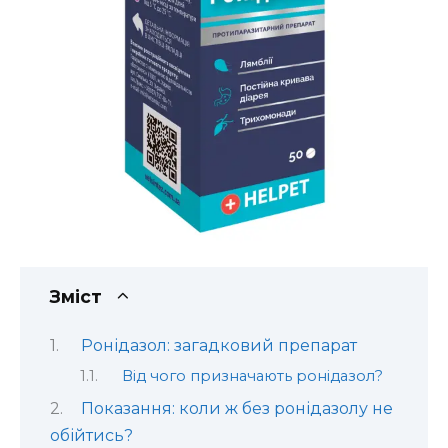
Зміст
Ронідазол: загадковий препарат
Від чого призначають ронідазол?
Показання: коли ж без ронідазолу не
обійтись?