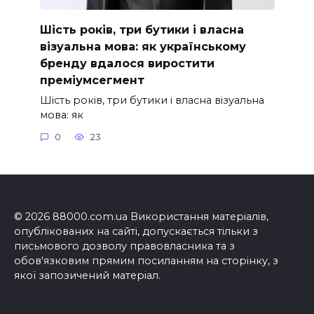
Шість років, три бутики і власна
візуальна мова: як українському
бренду вдалося виростити
преміумсегмент
Шість років, три бутики і власна візуальна
мова: як
0
23
© 2026 88000.com.ua Використання матеріалів,
опублікованих на сайті, допускається тільки з
письмового дозволу правовласника та з
обов'язковим прямим посиланням на сторінку, з
якої запозичений матеріал.