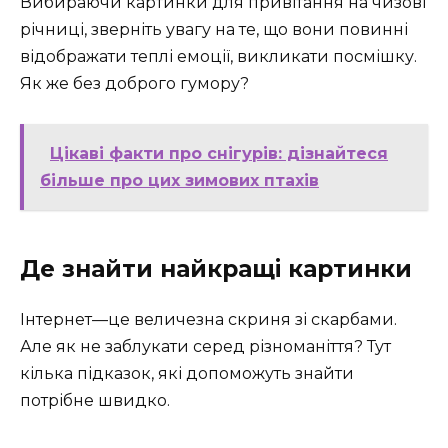
Вибираючи картинки для привітання на чизові
річниці, зверніть увагу на те, що вони повинні
відображати теплі емоції, викликати посмішку.
Як же без доброго гумору?
Цікаві факти про снігурів: дізнайтеся
більше про цих зимових птахів
Де знайти найкращі картинки
Інтернет—це величезна скриня зі скарбами.
Але як не заблукати серед різноманіття? Тут
кілька підказок, які допоможуть знайти
потрібне швидко.