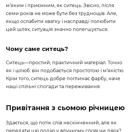
м’яким і приємним, як ситець. Звісно, після
семи років не може бути без труднощів. Але,
якщо ослабити хватку і насправді полюбити
цей шлях, ситуація значно полегшується.
Чому саме ситець?
Ситець—простий, практичний матеріал. Точно
як і шлюб: він подобається простотою і м’якістю.
Крім того, ситець добре поглинає фарбу, наче
наші спільні спогади та переживання.
Привітання з сьомою річницею
Здається, що потік слів нескінченний, але як
передати цю подію у влучному слові чи двох?