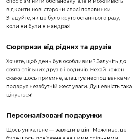
спосіб змінити обстановку, але й можливість
відкрити нові сторони своєї половинки.
Згадуйте, як це було круто останнього разу,
коли ви були в мандрах!
Сюрпризи від рідних та друзів
Хочете, щоб день був особливим? Залучіть до
свята спільних друзів і родичів. Нехай кожен
скаже щось приємне, влаштує несподіванка чи
подарує незабутній жест уваги. Душевність така
цінується!
Персоналізовані подарунки
Щось унікальне — завжди в ціні. Можливо, це
буде щось, пов’язане з вашими спільними