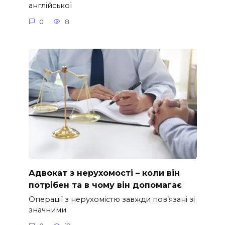
англійської
0
8
Адвокат з нерухомості – коли він
потрібен та в чому він допомагає
Операції з нерухомістю завжди пов’язані зі
значними