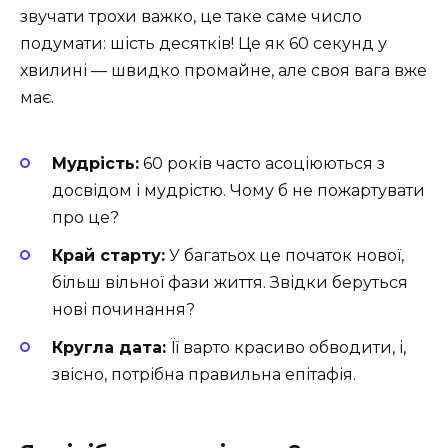
звучати трохи важко, це таке саме число
подумати: шість десятків! Це як 60 секунд у
хвилині — швидко промайне, але своя вага вже
має.
Мудрість:
60 років часто асоціюються з
досвідом і мудрістю. Чому б не пожартувати
про це?
Край старту:
У багатьох це початок нової,
більш вільної фази життя. Звідки беруться
нові починання?
Кругла дата:
Її варто красиво обводити, і,
звісно, потрібна правильна епітафія.