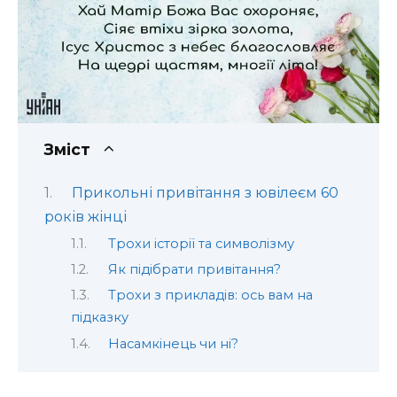
Зміст
Прикольні привітання з ювілеєм 60
років жінці
Трохи історії та символізму
Як підібрати привітання?
Трохи з прикладів: ось вам на
підказку
Насамкінець чи ні?