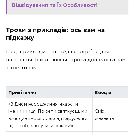
Відвідування та Їх Особливості
Трохи з прикладів: ось вам на
підказку
Іноді приклади — це те, що потрібно для
натхнення. Тож дозвольте трохи допомогти вам
з креативом.
Привітання
Емоція
«З Днем народження, яка ж ти
іменинниця! Поки ти святкуєш, ми
Сміх,
вже дивимося розклад каруселей,
жвавість
щоб тобі закрутити ювілей!»