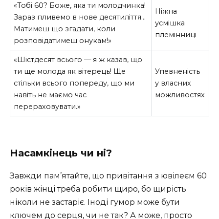
«Тобі 60? Боже, яка ти молодчинка!
Ніжна
Зараз пливемо в нове десятиліття…
усмішка
Матимеш що згадати, коли
племінниці
розповідатимеш онукам!»
«Шістдесят всього — я ж казав, що
ти ще молода як вітерець! Ще
Упевненість
стільки всього попереду, що ми
у власних
навіть не маємо час
можливостях
перераховувати.»
Насамкінець чи ні?
Завжди пам’ятайте, що привітання з ювілеєм 60
років жінці треба робити щиро, бо щирість
ніколи не застаріє. Іноді гумор може бути
ключем до серця, чи не так? А може, просто