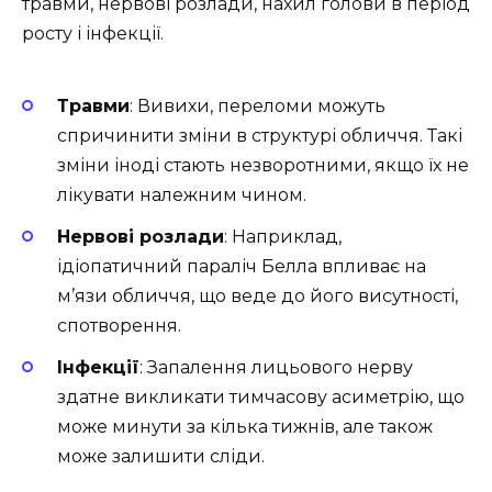
травми, нервові розлади, нахил голови в період
росту і інфекції.
Травми
: Вивихи, переломи можуть
спричинити зміни в структурі обличчя. Такі
зміни іноді стають незворотними, якщо їх не
лікувати належним чином.
Нервові розлади
: Наприклад,
ідіопатичний параліч Белла впливає на
м’язи обличчя, що веде до його висутності,
спотворення.
Інфекції
: Запалення лицьового нерву
здатне викликати тимчасову асиметрію, що
може минути за кілька тижнів, але також
може залишити сліди.