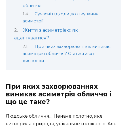
обличчя
Сучасні підходи до лікування
асиметрії
Життя з асиметрією: як
адаптуватися?
При яких захворюваннях виникає
асиметрія обличчя? Статистика і
висновки
При яких захворюваннях
виникає асиметрія обличчя і
що це таке?
Людське обличчя… Неначе полотно, яке
витворила природа, унікальне в кожного. Але