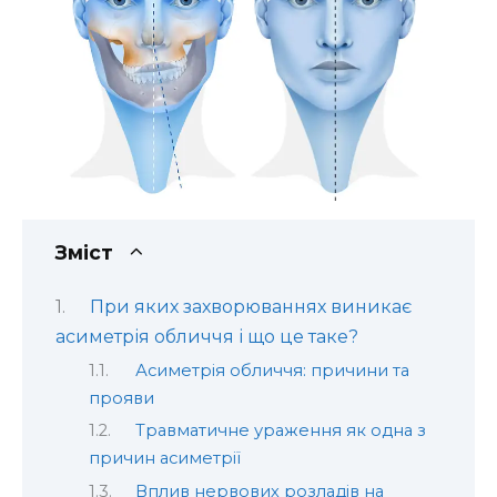
Зміст
При яких захворюваннях виникає
асиметрія обличчя і що це таке?
Асиметрія обличчя: причини та
прояви
Травматичне ураження як одна з
причин асиметрії
Вплив нервових розладів на