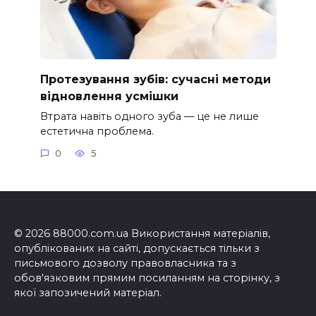
Протезування зубів: сучасні методи
відновлення усмішки
Втрата навіть одного зуба — це не лише
естетична проблема.
0
5
© 2026 88000.com.ua Використання матеріалів,
опублікованих на сайті, допускається тільки з
письмового дозволу правовласника та з
обов'язковим прямим посиланням на сторінку, з
якої запозичений матеріал.