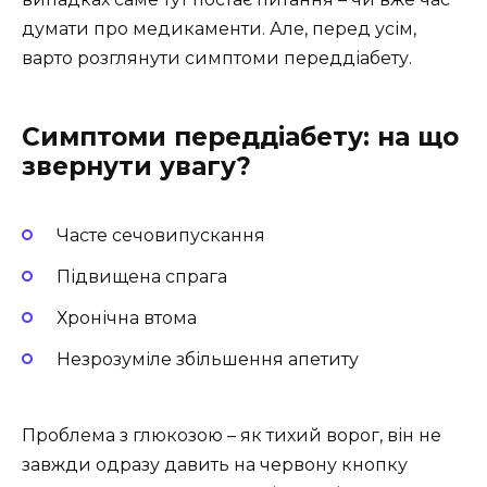
думати про медикаменти. Але, перед усім,
варто розглянути симптоми переддіабету.
Симптоми переддіабету: на що
звернути увагу?
Часте сечовипускання
Підвищена спрага
Хронічна втома
Незрозуміле збільшення апетиту
Проблема з глюкозою – як тихий ворог, він не
завжди одразу давить на червону кнопку