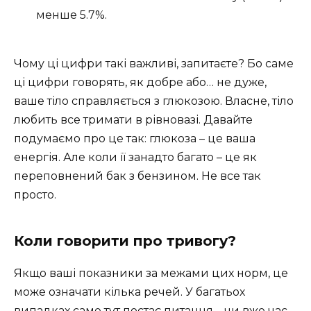
менше 5.7%.
Чому ці цифри такі важливі, запитаєте? Бо саме
ці цифри говорять, як добре або… не дуже,
ваше тіло справляється з глюкозою. Власне, тіло
любить все тримати в рівновазі. Давайте
подумаємо про це так: глюкоза – це ваша
енергія. Але коли її занадто багато – це як
переповнений бак з бензином. Не все так
просто.
Коли говорити про тривогу?
Якщо ваші показники за межами цих норм, це
може означати кілька речей. У багатьох
випадках саме тут постає питання – чи вже час