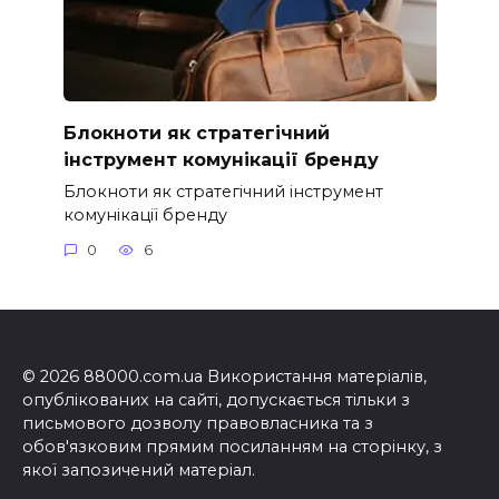
Блокноти як стратегічний
інструмент комунікації бренду
Блокноти як стратегічний інструмент
комунікації бренду
0
6
© 2026 88000.com.ua Використання матеріалів,
опублікованих на сайті, допускається тільки з
письмового дозволу правовласника та з
обов'язковим прямим посиланням на сторінку, з
якої запозичений матеріал.