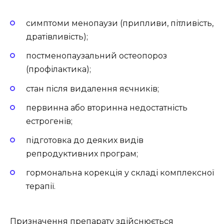
симптоми менопаузи (припливи, пітливість,
дратівливість);
постменопаузальний остеопороз
(профілактика);
стан після видалення яєчників;
первинна або вторинна недостатність
естрогенів;
підготовка до деяких видів
репродуктивних програм;
гормональна корекція у складі комплексної
терапії.
Призначення препарату здійснюється