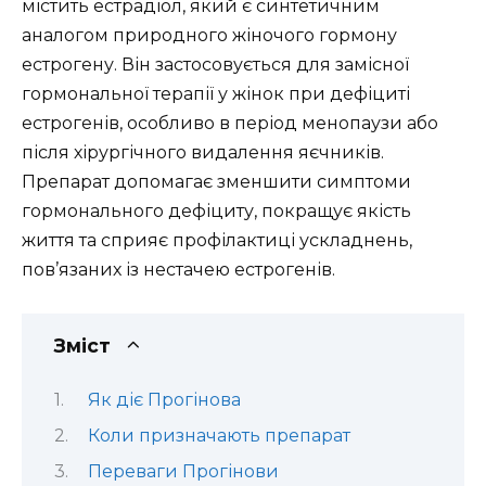
містить естрадіол, який є синтетичним
аналогом природного жіночого гормону
естрогену. Він застосовується для замісної
гормональної терапії у жінок при дефіциті
естрогенів, особливо в період менопаузи або
після хірургічного видалення яєчників.
Препарат допомагає зменшити симптоми
гормонального дефіциту, покращує якість
життя та сприяє профілактиці ускладнень,
пов’язаних із нестачею естрогенів.
Зміст
Як діє Прогінова
Коли призначають препарат
Переваги Прогінови