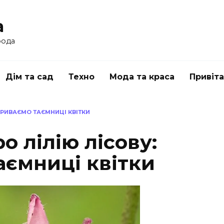
a
рода
Дім та сад
Техно
Мода та краса
Привіт
ЗКРИВАЄМО ТАЄМНИЦІ КВІТКИ
о лілію лісову:
аємниці квітки