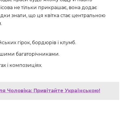
ісова не тільки прикрашає, вона додає
дки знали, що ця квітка стає центральною
.
ьких гірок, бордюрів і клумб.
ншими багаторічниками.
ах і композиціях.
я Чоловіка: Привітайте Українською!