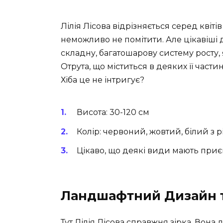
Лілія Лісова відрізняється серед квіті
неможливо не помітити. Але цікавіші 
складну, багатошарову систему росту, 
Отрута, що міститься в деяких її части
Хіба це не інтригує?
Висота: 30-120 см
Колір: червоний, жовтий, білий з
Цікаво, що деякі види мають при
Ландшафтний Дизайн 
Тут Лілія Лісова справжня зірка. Вона