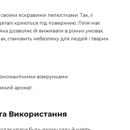
в своїми яскравими пелюстками. Так, її
деталі криються під поверхнею. Лілія має
яка дозволяє їй виживати в різних умовах.
нах, становить небезпеку для людей і тварин.
 різноманітними візерунками
ємний аромат.
та Використання
 додає краси будь-якому саду й навіть