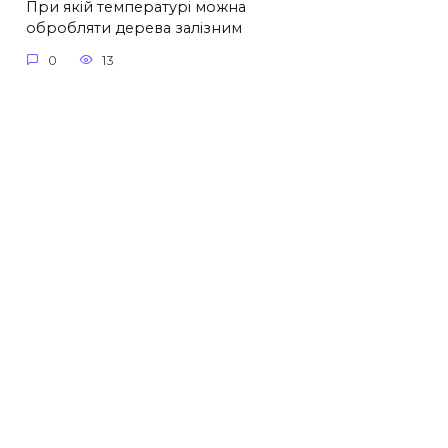
При якій температурі можна
обробляти дерева залізним
0
13