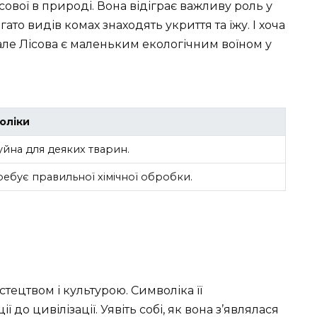
ової в природі. Вона відіграє важливу роль у
то видів комах знаходять укриття та їжу. І хоча
але Лісова є маленьким екологічним воїном у
оліки
йна для деяких тварин.
ебує правильної хімічної обробки.
стецтвом і культурою. Символіка її
 до цивілізації. Уявіть собі, як вона з’являлася