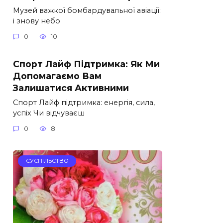
Музей важкої бомбардувальної авіації:
і знову небо
0
10
Спорт Лайф Підтримка: Як Ми
Допомагаємо Вам
Залишатися Активними
Спорт Лайф підтримка: енергія, сила,
успіх Чи відчуваєш
0
8
СУСПІЛЬСТВО