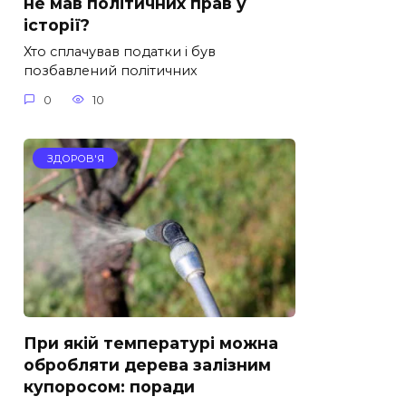
не мав політичних прав у
історії?
Хто сплачував податки і був
позбавлений політичних
0
10
ЗДОРОВ'Я
При якій температурі можна
обробляти дерева залізним
купоросом: поради