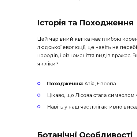
Історія та Походження
Цей чарівний квітка має глибокі корені 
людської еволюції, це навіть не переб
народів, і різноманіття видів вражає. 
як ліки?
Походження:
Азія, Європа
Цікаво, що Лісова стала символом ч
Навіть у наш час лілії активно ви
Ботанічні Особливості