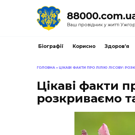
Перейти
до
88000.com.u
вмісту
Ваш провідник у житті Ужго
Біографії
Корисно
Здоров’я
ГОЛОВНА
»
ЦІКАВІ ФАКТИ ПРО ЛІЛІЮ ЛІСОВУ: РО
Цікаві факти пр
розкриваємо т