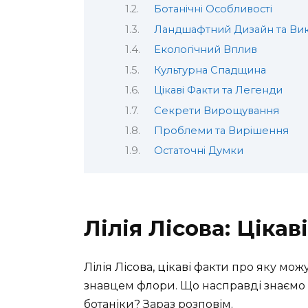
Ботанічні Особливості
Ландшафтний Дизайн та Ви
Екологічний Вплив
Культурна Спадщина
Цікаві Факти та Легенди
Секрети Вирощування
Проблеми та Вирішення
Остаточні Думки
Лілія Лісова: Цікав
Лілія Лісова, цікаві факти про яку мож
знавцем флори. Що насправді знаємо 
ботаніки? Зараз розповім.