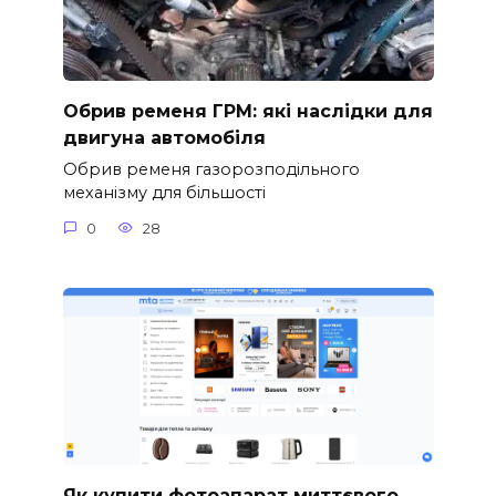
Обрив ременя ГРМ: які наслідки для
двигуна автомобіля
Обрив ременя газорозподільного
механізму для більшості
0
28
Як купити фотоапарат миттєвого