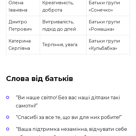
Олена
Креативність,
Батьки групи
Іванівна
доброта
«Сонечко»
Дмитро
Витривалість,
Батьки групи
Петрович
підхід до дітей
«Ромашка»
Катерина
Батьки групи
Терпіння, увага
Сергіївна
«Кульбабка»
Слова від батьків
“Ви наше світло! Без вас наші дітлахи такі
самотні!”
“Спасибі за все те, що ви для них робите!”
“Ваша підтримка незамінна, відчувати себе