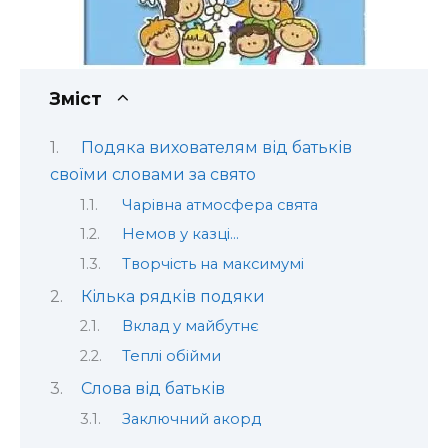
Зміст
Подяка вихователям від батьків
своїми словами за свято
Чарівна атмосфера свята
Немов у казці…
Творчість на максимумі
Кілька рядків подяки
Вклад у майбутнє
Теплі обійми
Слова від батьків
Заключний акорд