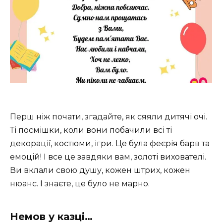
Перш ніж почати, згадайте, як сяяли дитячі очі.
Ті посмішки, коли вони побачили всі ті
декорації, костюми, ігри. Це була феєрія барв та
емоцій! І все це завдяки вам, золоті вихователі.
Ви вклали свою душу, кожен штрих, кожен
нюанс. І знаєте, це було не марно.
Немов у казці…