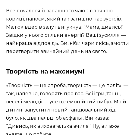
Все почалося із запашного чаю з гілочкою
кориці, напоєм, який так затишно нас зустрів.
Малюк вдер в залу і вигукнув: “Мама, дивись!”
Звідки у нього стільки енергії? Ваші зусилля —
найкраща відповідь. Ви, ніби чари якісь, змогли
перетворити звичайний день на свято.
Творчість на максимумі
«Творчість — це спроба, творчість — це політ», —
так, напевно, говорять про вас. Всі ігри, танці,
веселі мелодії — усе це емоційний вибух. Моїй
дитині запустити новий танцювальний хід
було, як два пальці об асфальт. Він казав:
“Дивись, як вихователька вчила!” Ну, ви вже
знаєте, що робите.