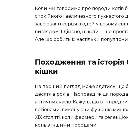
Коли ми говоримо про породи котів б
спокійного і величезного пухнастого др
завоювали серця людей у всьому світ
виглядом. І дійсно, ці коти — не про
Але що робить їх настільки популярн
Походження та історія
кішки
На перший погляд може здатись, що б
десятків років. Насправді ж ця порода м
античних часів. Кажуть, що їхні пред
легіонами, виконуючи функцію мишол
ХІХ столітті, коли фермери та селекц
котів з іншими породами.