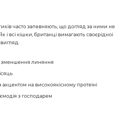
иків часто запевняють, що догляд за ними не
 Як і всі кішки, британці вимагають своєрідної
 вигляд.
я зменшення линяння
місяць
 акцентом на високоякісному протеїні
заємодія з господарем