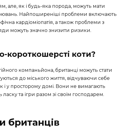
м, але, як і будь-яка порода, можуть мати
ворювань. Найпоширеніші проблеми включають
офічна кардіоміопатія, а також проблеми з
ляди можуть значно знизити ризики.
о-короткошерсті коти?
тійного компаньйона, британці можуть стати
уються до міського життя, відчуваючи себе
к і у просторому домі. Вони не вимагають
ь ласку та ігри разом зі своїм господарем.
и британців