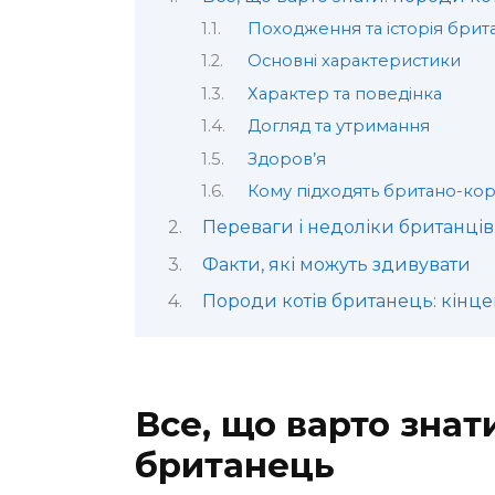
Походження та історія бри
Основні характеристики
Характер та поведінка
Догляд та утримання
Здоров’я
Кому підходять британо-кор
Переваги і недоліки британців
Факти, які можуть здивувати
Породи котів британець: кінц
Все, що варто знат
британець