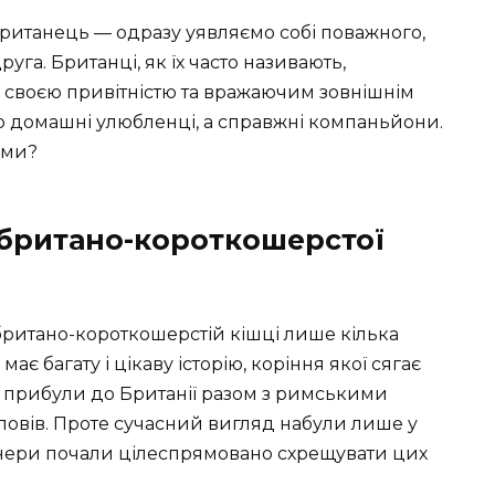
ританець — одразу уявляємо собі поважного,
уга. Британці, як їх часто називають,
і своєю привітністю та вражаючим зовнішнім
сто домашні улюбленці, а справжні компаньйони.
ими?
 британо-короткошерстої
ритано-короткошерстій кішці лише кілька
ає багату і цікаву історію, коріння якої сягає
ки прибули до Британії разом з римськими
овів. Проте сучасний вигляд набули лише у
іонери почали цілеспрямовано схрещувати цих