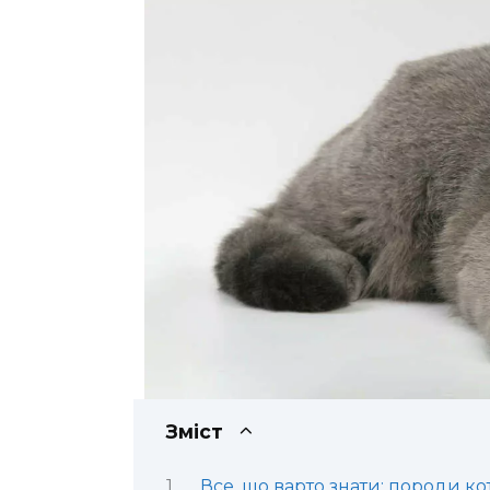
Зміст
Все, що варто знати: породи ко