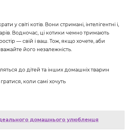
ти у світі котів. Вони стримані, інтелігентні і,
дарів. Водночас, ці котики чемно тримають
стір — свій і ваш. Тож, якщо хочете, аби
важайте його незалежність.
ляться до дітей та інших домашніх тварин
гратися, коли самі хочуть
 ідеального домашнього улюбленця