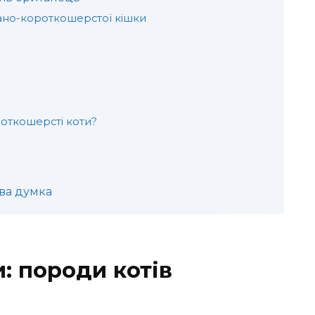
тано-короткошерстої кішки
откошерсті коти?
ева думка
и: породи котів