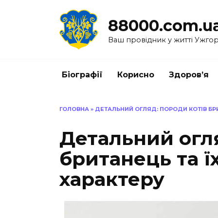
Перейти
до
88000.com.u
вмісту
Ваш провідник у житті Ужго
Біографії
Корисно
Здоров’я
ГОЛОВНА
»
ДЕТАЛЬНИЙ ОГЛЯД: ПОРОДИ КОТІВ БР
Детальний огля
британець та ї
характеру