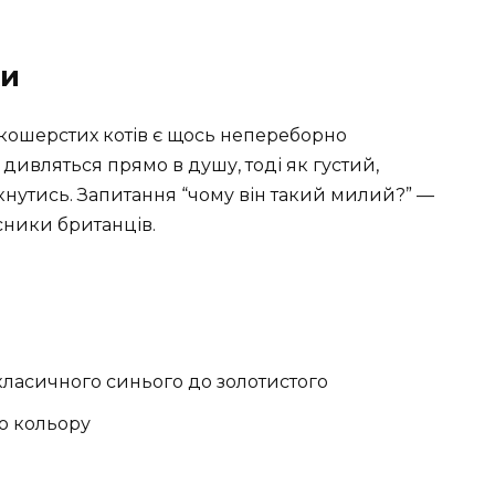
ки
кошерстих котів є щось непереборно
 дивляться прямо в душу, тоді як густий,
кнутись. Запитання “чому він такий милий?” —
асники британців.
д класичного синього до золотистого
го кольору