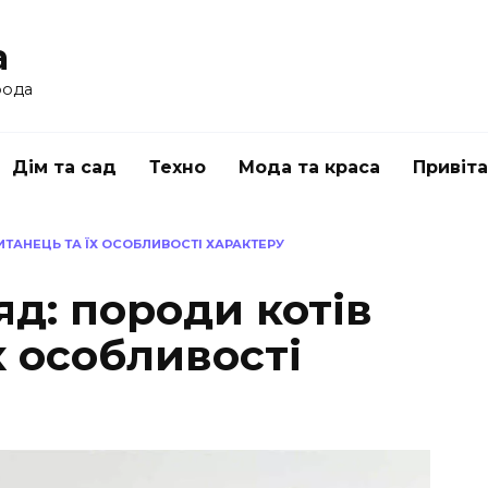
a
рода
Дім та сад
Техно
Мода та краса
Привіт
ИТАНЕЦЬ ТА ЇХ ОСОБЛИВОСТІ ХАРАКТЕРУ
д: породи котів
х особливості