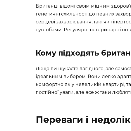
Британці відомі своїм міцним здоров’я
генетичні схильності до певних зах
серцеві захворювання, такі як гіпертр
суглобами. Регулярні ветеринарні ог
Кому підходять британ
Якщо ви шукаєте лагідного, але самос
ідеальним вибором. Вони легко адапт
комфортно як у невеликій квартирі, та
постійної уваги, але все ж таки люблят
Переваги і недолік