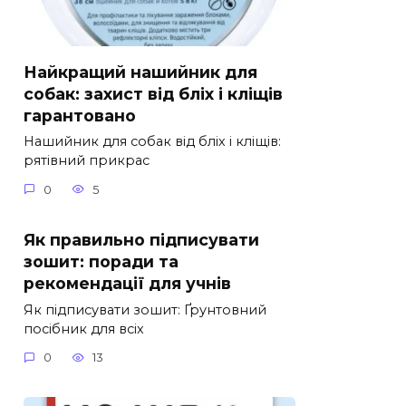
Найкращий нашийник для
собак: захист від бліх і кліщів
гарантовано
Нашийник для собак від бліх і кліщів:
рятівний прикрас
0
5
Як правильно підписувати
зошит: поради та
рекомендації для учнів
Як підписувати зошит: Ґрунтовний
посібник для всіх
0
13