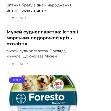
Вітання брату з днем народження
Вітання брату з днем
0
8
Музей судноплавства: Історії
морських подорожей крізь
століття
Музей судноплавства: Погляд у
минуле, що оживає Музей
0
12
РІЗНЕ