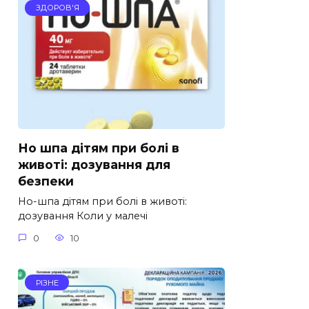
ЗДОРОВ'Я
Но шпа дітям при болі в
животі: дозування для
безпеки
Но-шпа дітям при болі в животі:
дозування Коли у малечі
0
10
РІЗНЕ