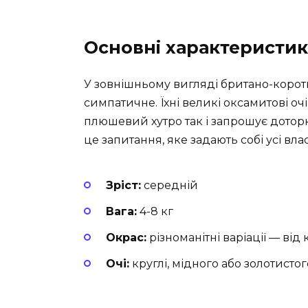
Основні характеристи
У зовнішньому вигляді британо-корот
симпатичне. Їхні великі оксамитові очі
плюшевий хутро так і запрошує дотор
це запитання, яке задають собі усі вл
Зріст:
середній
Вага:
4-8 кг
Окрас:
різноманітні варіації — ві
Очі:
круглі, мідного або золотисто