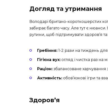
Догляд та утримання
Володарі британо-короткошерстих кот
забирає багато часу. Але тут є нюанси.
рутини, щоб підтримувати здоров’я та
Гребіння:
1-2 рази на тиждень дл
Гігієна вух:
огляд і чистка раз на 
Раціон:
збалансоване харчування з
Активність:
обов’язкові ігри та в
Здоров’я