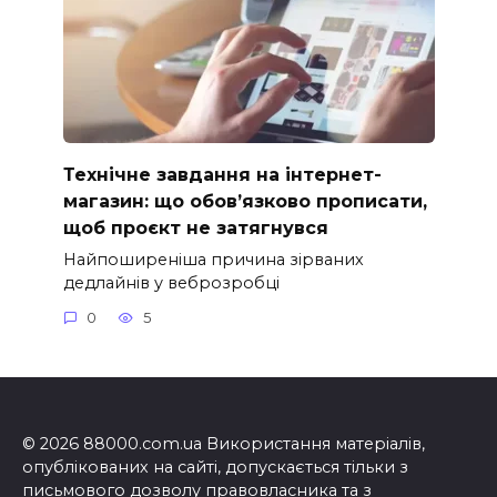
Технічне завдання на інтернет-
магазин: що обов’язково прописати,
щоб проєкт не затягнувся
Найпоширеніша причина зірваних
дедлайнів у веброзробці
0
5
© 2026 88000.com.ua Використання матеріалів,
опублікованих на сайті, допускається тільки з
письмового дозволу правовласника та з