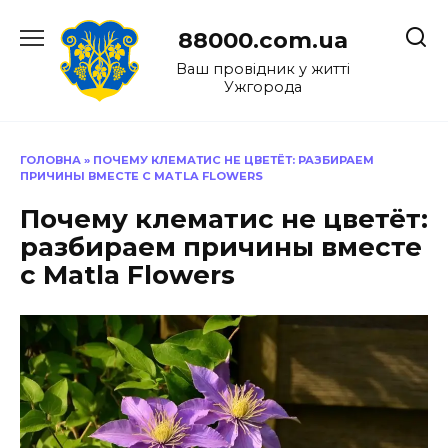
Перейти
до
88000.com.ua
вмісту
Ваш провідник у житті
Ужгорода
ГОЛОВНА
»
ПОЧЕМУ КЛЕМАТИС НЕ ЦВЕТЁТ: РАЗБИРАЕМ
ПРИЧИНЫ ВМЕСТЕ С MATLA FLOWERS
Почему клематис не цветёт:
разбираем причины вместе
с Matla Flowers