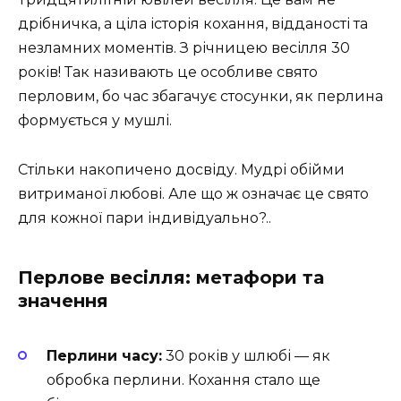
дрібничка, а ціла історія кохання, відданості та
незламних моментів. З річницею весілля 30
років! Так називають це особливе свято
перловим, бо час збагачує стосунки, як перлина
формується у мушлі.
Стільки накопичено досвіду. Мудрі обійми
витриманої любові. Але що ж означає це свято
для кожної пари індивідуально?..
Перлове весілля: метафори та
значення
Перлини часу:
30 років у шлюбі — як
обробка перлини. Кохання стало ще