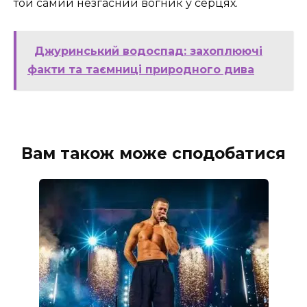
той самий незгасний вогник у серцях.
Джуринський водоспад: захоплюючі
факти та таємниці природного дива
Вам також може сподобатися