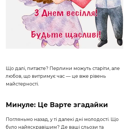
Що далі, питаєте? Перлини можуть старіти, але
любов, що витримує час — це вже рівень
майстерності.
Минуле: Це Варте згадайки
Погляньмо назад, у ті далекі дні молодості. Що
було найяскравішим? Де ваші сльози та