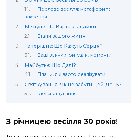
Перлове весілля: метафори та
значення
Минуле: Це Варте згадайки
Етапи вашого життя
Теперішнє: Що Кажуть Серця?
Ваші звички, ритуали, моменти
Майбутнє: Що Далі?
Плани, які варто реалізувати
Святкування: Як не забути цей День?
Ідеї святкування
З річницею весілля 30 років!
Тридцятилітній ювілей весілля. Це вам не