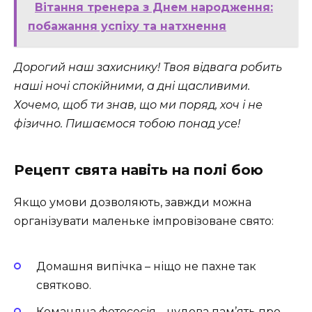
Вітання тренера з Днем народження:
побажання успіху та натхнення
Дорогий наш захиснику! Твоя відвага робить
наші ночі спокійними, а дні щасливими.
Хочемо, щоб ти знав, що ми поряд, хоч і не
фізично. Пишаємося тобою понад усе!
Рецепт свята навіть на полі бою
Якщо умови дозволяють, завжди можна
організувати маленьке імпровізоване свято:
Домашня випічка – ніщо не пахне так
святково.
Командна фотосесія – чудова пам’ять про