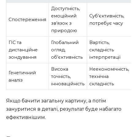
Доступність,
емоційний
Суб’єктивність,
Спостереження
зв’язок з
потребує часу
природою
ГІС та
Глобальний
Вартість,
дистанційне
огляд,
складність
зондування
об’єктивність
інтерпретації
Висока
Неекономічність,
Генетичний
точність,
технічна
аналіз
інноваційність
складність
Якщо бачити загальну картину, а потім
зануритися в деталі, результат буде набагато
ефективнішим.