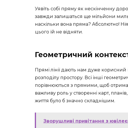
Уявіть собі пряму як нескінченну дорог
завжди залишаться ще мільйони миль
наскільки вона пряма? Абсолютно! Ніяк
цього їй не відняти.
Геометричний контекст
Прямі лінії дають нам дуже корисний 
розподілу простору. Всі інші геометри
порівнюються з прямими, щоб отримат
важливу роль у створенні карт, планів, 
життя було б значно складнішим.
Зворушливі привітання з ювілеєм