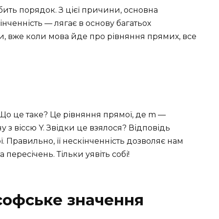
бить порядок. З цієї причини, основна
кінченність — лягає в основу багатьох
и, вже коли мова йде про рівняння прямих, все
. Що це таке? Це рівняння прямої, де m —
у з віссю Y. Звідки це взялося? Відповідь
ї. Правильно, її нескінченність дозволяє нам
а пересічень. Тільки уявіть собі!
софське значення