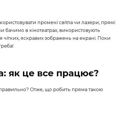
икористовувати промені світла чи лазери, прямі
ми бачимо в кінотеатрах, використовують
 чітких, яскравих зображень на екрані. Поки
треба!
: як це все працює?
 правильно? Отже, що робить пряма такою