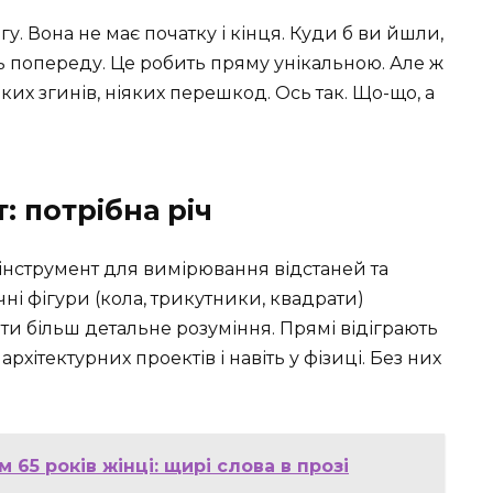
у. Вона не має початку і кінця. Куди б ви йшли,
 попереду. Це робить пряму унікальною. Але ж
их згинів, ніяких перешкод. Ось так. Що-що, а
: потрібна річ
інструмент для вимірювання відстаней та
чні фігури (кола, трикутники, квадрати)
и більш детальне розуміння. Прямі відіграють
архітектурних проектів і навіть у фізиці. Без них
 65 років жінці: щирі слова в прозі