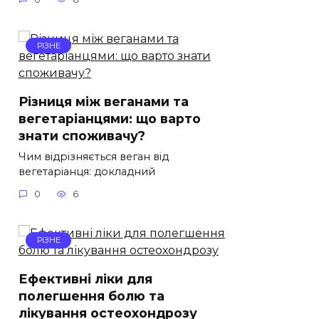
РІЗНЕ
Різниця між веганами та
вегетаріанцями: що варто
знати споживачу?
Чим відрізняється веган від
вегетаріанця: докладний
0
6
РІЗНЕ
Ефективні ліки для
полегшення болю та
лікування остеохондрозу