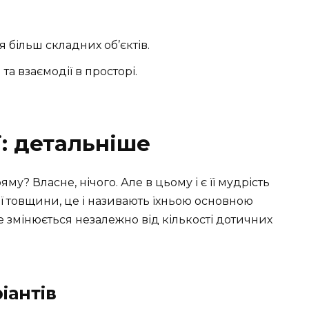
 більш складних об’єктів.
та взаємодії в просторі.
ї: детальніше
му? Власне, нічого. Але в цьому і є її мудрість
ої товщини, це і називають їхньою основною
е змінюється незалежно від кількості дотичних
іантів