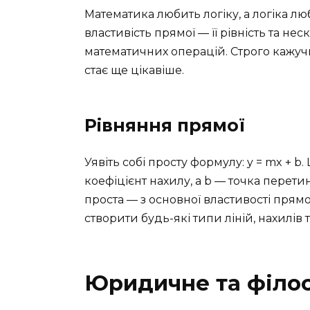
Математика любить логіку, а логіка лю
властивість прямої — її рівність та нес
математичних операцій. Строго кажуч
стає ще цікавіше.
Рівняння прямої
Уявіть собі просту формулу: y = mx + b
коефіцієнт нахилу, а b — точка перетин
проста — з основної властивості прямо
створити будь-які типи ліній, нахилів т
Юридичне та філо