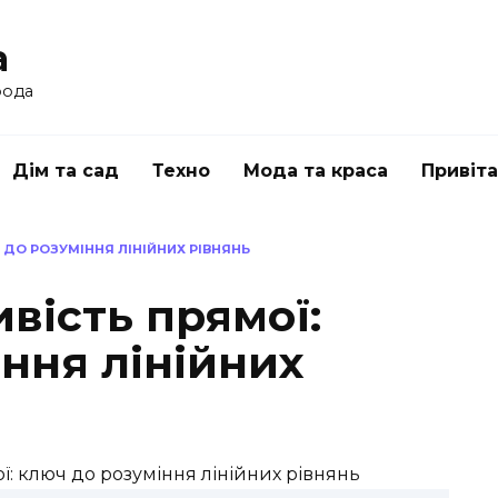
a
рода
Дім та сад
Техно
Мода та краса
Привіт
 ДО РОЗУМІННЯ ЛІНІЙНИХ РІВНЯНЬ
вість прямої:
ння лінійних