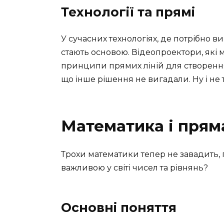
Технології та прямі
У сучасних технологіях, де потрібно в
стають основою. Відеопроектори, які 
принципи прямих ліній для створення
що інше рішення не вигадали. Ну і не 
Математика і пряма
Трохи математики тепер не завадить,
важливою у світі чисел та рівнянь?
Основні поняття