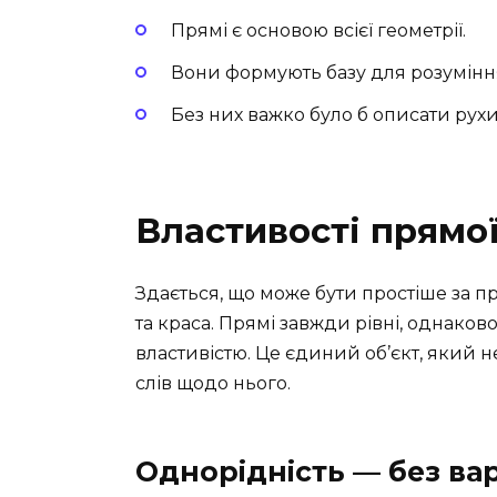
Прямі є основою всієї геометрії.
Вони формують базу для розуміння
Без них важко було б описати рухи 
Властивості прямо
Здається, що може бути простіше за пря
та краса. Прямі завжди рівні, однаков
властивістю. Це єдиний об’єкт, який н
слів щодо нього.
Однорідність — без вар