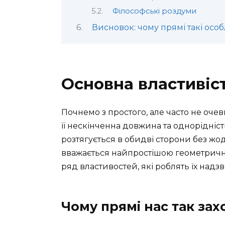
Філософські роздуми
Висновок: чому прямі такі особ
Основна властивіст
Почнемо з простого, але часто не оче
її нескінченна довжина та однорідніст
розтягується в обидві сторони без ж
вважається найпростішою геометричн
ряд властивостей, які роблять їх надз
Чому прямі нас так за