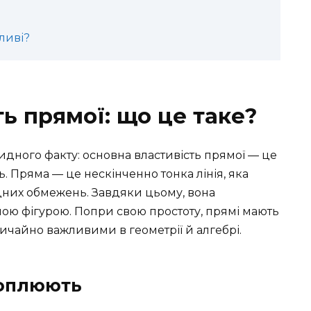
ливі?
ь прямої: що це таке?
видного факту: основна властивість прямої — це
ь. Пряма — це нескінченно тонка лінія, яка
одних обмежень. Завдяки цьому, вона
ою фігурою. Попри свою простоту, прямі мають
вичайно важливими в геометрії й алгебрі.
хоплюють