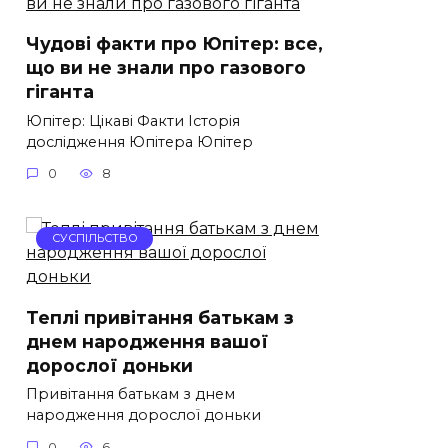
Чудові факти про Юпітер: все,
що ви не знали про газового
гіганта
Юпітер: Цікаві Факти Історія
дослідження Юпітера Юпітер
0
8
СУСПІЛЬСТВО
Теплі привітання батькам з
днем народження вашої
дорослої доньки
Привітання батькам з днем
народження дорослої доньки
0
6