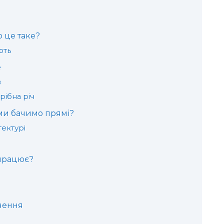
 це таке?
ють
е
в
рібна річ
 ми бачимо прямі?
тектурі
 працює?
чення