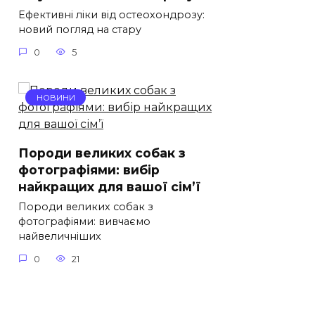
Ефективні ліки від остеохондрозу:
новий погляд на стару
0
5
НОВИНИ
Породи великих собак з
фотографіями: вибір
найкращих для вашої сім’ї
Породи великих собак з
фотографіями: вивчаємо
найвеличніших
0
21