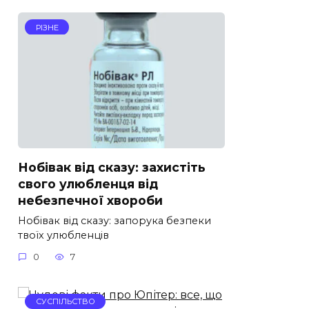
РІЗНЕ
Нобівак від сказу: захистіть
свого улюбленця від
небезпечної хвороби
Нобівак від сказу: запорука безпеки
твоїх улюбленців
0
7
СУСПІЛЬСТВО