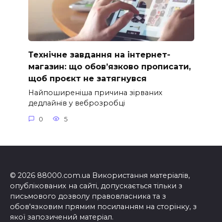
Технічне завдання на інтернет-
магазин: що обов’язково прописати,
щоб проєкт не затягнувся
Найпоширеніша причина зірваних
дедлайнів у веброзробці
0
5
© 2026 88000.com.ua Використання матеріалів,
опублікованих на сайті, допускається тільки з
письмового дозволу правовласника та з
обов'язковим прямим посиланням на сторінку, з
якої запозичений матеріал.