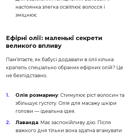
настоянка злегка освітлює волосся і
зміцнює.
Ефірні олії: маленькі секрети
великого впливу
Пам’ятаєте, як бабусі додавали в олії кілька
крапель спеціально обраних ефірних олій? Це
не безпідставно.
Олія розмарину
: Стимулює ріст волосин та
збільшує густоту. Олія для масажу шкіри
голови — ідеальна ідея.
Лаванда
: Має заспокійливу дію. Після
важкого дня тільки вона здатна вгамувати