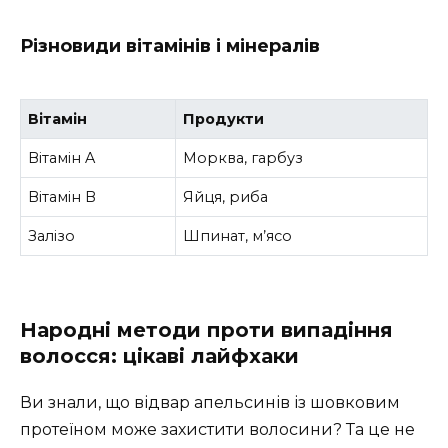
Різновиди вітамінів і мінералів
Вітамін
Продукти
Вітамін A
Морква, гарбуз
Вітамін B
Яйця, риба
Залізо
Шпинат, м’ясо
Народні методи проти випадіння
волосся: цікаві лайфхаки
Ви знали, що відвар апельсинів із шовковим
протеїном може захистити волосини? Та це не