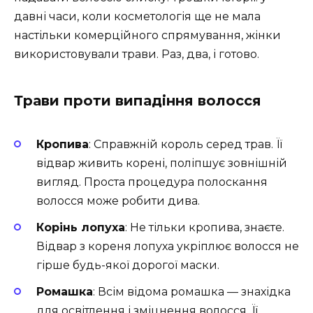
давні часи, коли косметологія ще не мала
настільки комерційного спрямування, жінки
використовували трави. Раз, два, і готово.
Трави проти випадіння волосся
Кропива
: Справжній король серед трав. Її
відвар живить корені, поліпшує зовнішній
вигляд. Проста процедура полоскання
волосся може робити дива.
Корінь лопуха
: Не тільки кропива, знаєте.
Відвар з кореня лопуха укріплює волосся не
гірше будь-якої дорогої маски.
Ромашка
: Всім відома ромашка — знахідка
для освітлення і зміцнення волосся. Її