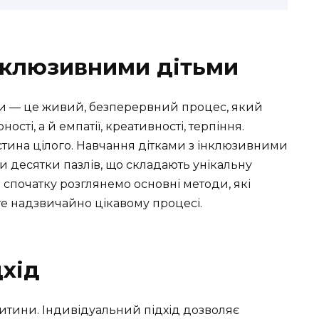
нклюзивними дітьми
и — це живий, безперервний процес, який
сті, а й емпатії, креативності, терпіння.
стина цілого. Навчання дітками з інклюзивними
и десятки пазлів, що складають унікальну
е спочатку розглянемо основні методи, які
е надзвичайно цікавому процесі.
дхід
дитини. Індивідуальний підхід дозволяє