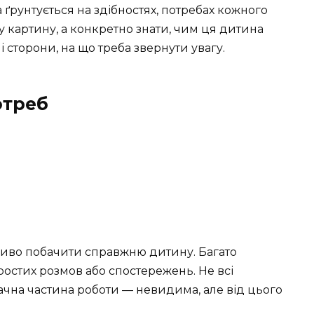
а ґрунтується на здібностях, потребах кожного
у картину, а конкретно знати, чим ця дитина
ні сторони, на що треба звернути увагу.
отреб
жливо побачити справжню дитину. Багато
остих розмов або спостережень. Не всі
ачна частина роботи — невидима, але від цього