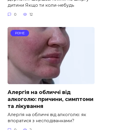
дитини Якщо ти коли-небудь
0
12
РІЗНЕ
Алергія на обличчі від
алкоголю: причини, симптоми
та лікування
Алергія на обличчі від алкоголю: як
впоратися з несподіванками?
0
2