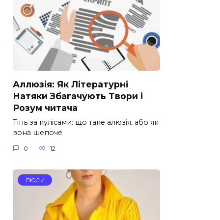
Аллюзія: Як Літературні
Натяки Збагачують Твори і
Розум читача
Тінь за кулісами: що таке алюзія, або як
вона шепоче
0
12
ЛЮДИ