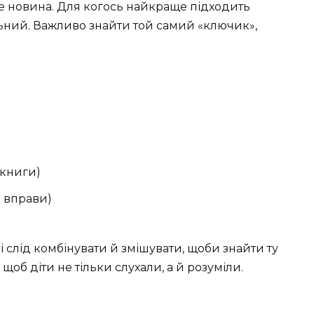
 не новина. Для когось найкраще підходить
льний. Важливо знайти той самий «ключик»,
окниги)
і вправи)
і слід комбінувати й змішувати, щоби знайти ту
 щоб діти не тільки слухали, а й розуміли.