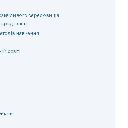
б
розичливого середовища
 середовища
етодів навчання
ій освіті
римки