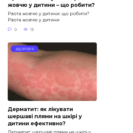
жовчю у дитини – що робити?
Рвота жовчю у дитини: що робити?
Рвота жовчю у дитини
0
13
ЗДОРОВ’Я
Дерматит: як лікувати
шершаві плями на шкірі у
дитини ефективно?
Дерматит: шершаві плями на шкірі у