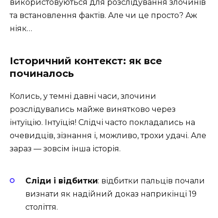
використовуються для розслідування злочинів
та встановлення фактів. Але чи це просто? Аж
ніяк…
Історичний контекст: як все
починалось
Колись, у темні давні часи, злочини
розслідувались майже винятково через
інтуїцію. Інтуїція! Слідчі часто покладались на
очевидців, зізнання і, можливо, трохи удачі. Але
зараз — зовсім інша історія.
Сліди і відбитки
: відбитки пальців почали
визнати як надійний доказ наприкінці 19
століття.