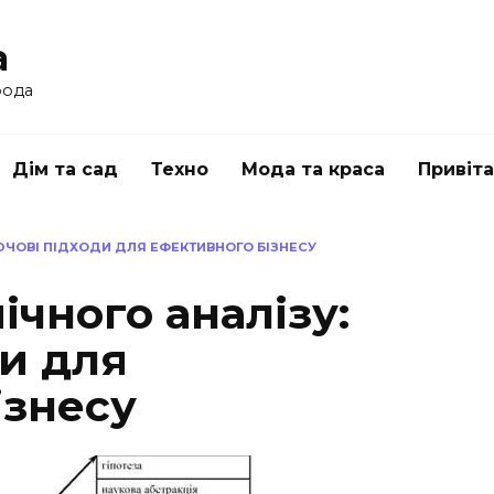
a
рода
Дім та сад
Техно
Мода та краса
Привіт
ЮЧОВІ ПІДХОДИ ДЛЯ ЕФЕКТИВНОГО БІЗНЕСУ
чного аналізу:
и для
ізнесу