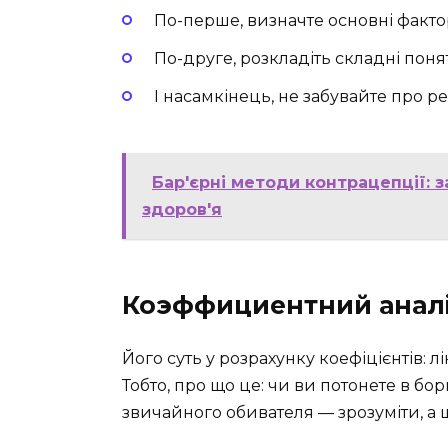
По-перше, визначте основні факто
По-друге, розкладіть складні поня
І насамкінець, не забувайте про ре
Бар'єрні методи контрацепції: 
здоров'я
Коэффициентний анал
Його суть у розрахунку коефіцієнтів: лі
Тобто, про що це: чи ви потонете в борг
звичайного обивателя — зрозуміти, а щ