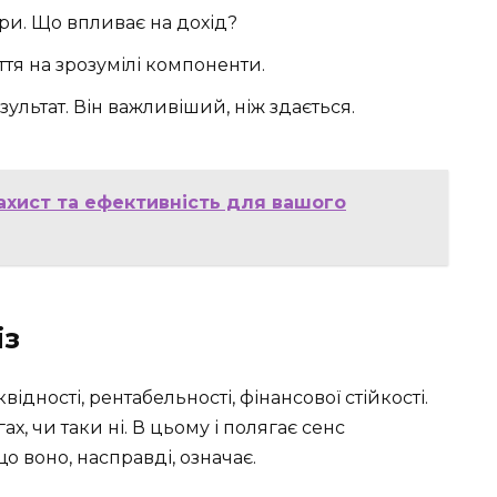
ри. Що впливає на дохід?
ття на зрозумілі компоненти.
зультат. Він важливіший, ніж здається.
захист та ефективність для вашого
із
квідності, рентабельності, фінансової стійкості.
ах, чи таки ні. В цьому і полягає сенс
о воно, насправді, означає.