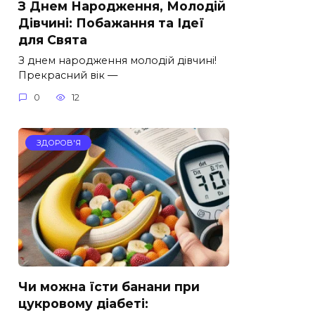
З Днем Народження, Молодій
Дівчині: Побажання та Ідеї
для Свята
З днем народження молодій дівчині!
Прекрасний вік —
0
12
ЗДОРОВ'Я
Чи можна їсти банани при
цукровому діабеті: