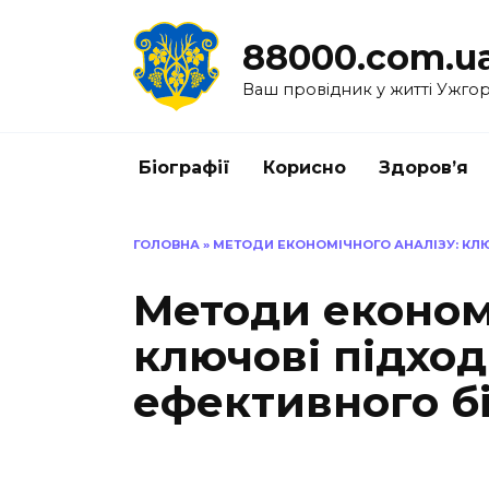
Перейти
до
88000.com.u
вмісту
Ваш провідник у житті Ужго
Біографії
Корисно
Здоров’я
ГОЛОВНА
»
МЕТОДИ ЕКОНОМІЧНОГО АНАЛІЗУ: КЛ
Методи економі
ключові підход
ефективного б