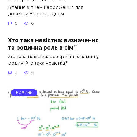
Вітання з днем народження для
донечки Вітання з днем
0
6
Хто така невістка: визначення
та родинна роль в сім’ї
Хто така невістка: розкриття взаємин у
родині Хто така невістка?
0
9
НОВИНИ