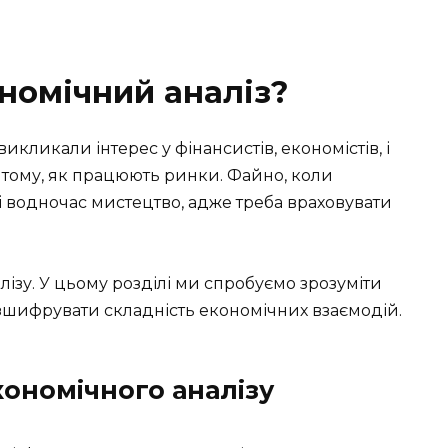
номічний аналіз?
кликали інтерес у фінансистів, економістів, і
 в тому, як працюють ринки. Файно, коли
і водночас мистецтво, адже треба враховувати
лізу. У цьому розділі ми спробуємо зрозуміти
зшифрувати складність економічних взаємодій.
ономічного аналізу