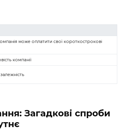
компанія може оплатити свої короткострокові
ість компанії
залежність
ння: Загадкові спроби
утнє