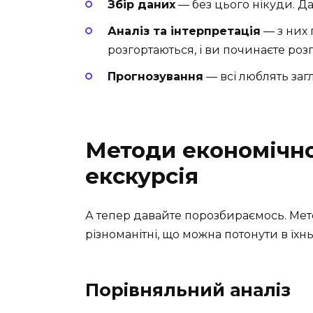
Збір даних
— без цього нікуди. Да
Аналіз та інтерпретація
— з них 
розгортаються, і ви починаєте роз
Прогнозування
— всі люблять загл
Методи економічно
екскурсія
А тепер давайте порозбираємось. Мет
різноманітні, що можна потонути в їхн
Порівняльний аналіз