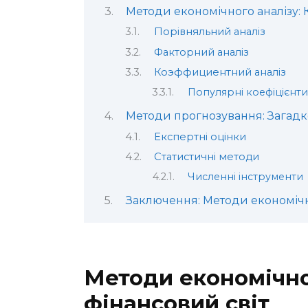
Методи економічного аналізу: 
Порівняльний аналіз
Факторний аналіз
Коэффициентний аналіз
Популярні коефіцієнт
Методи прогнозування: Загадк
Експертні оцінки
Статистичні методи
Численні інструменти
Заключення: Методи економічн
Методи економічно
фінансовий світ