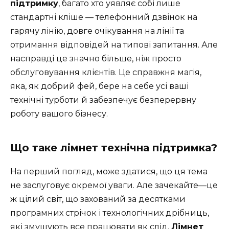
підтримку
, багато хто уявляє собі лише
стандартні кліше — телефонний дзвінок на
гарячу лінію, довге очікування на лінії та
отримання відповідей на типові запитання. Але
насправді це значно більше, ніж просто
обслуговування клієнтів. Це справжня магія,
яка, як добрий фей, бере на себе усі ваші
технічні турботи й забезпечує безперервну
роботу вашого бізнесу.
Що таке лімнет технічна підтримка?
На перший погляд, може здатися, що ця тема
не заслуговує окремої уваги. Але зачекайте—це
ж цілий світ, що захований за десятками
програмних стрічок і технологічних дрібниць,
які змушують все працювати як слід.
Лімнет