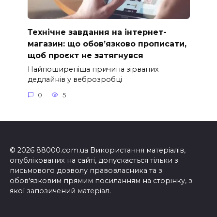
Технічне завдання на інтернет-
магазин: що обов’язково прописати,
щоб проєкт не затягнувся
Найпоширеніша причина зірваних
дедлайнів у веброзробці
0
5
© 2026 88000.com.ua Використання матеріалів,
опублікованих на сайті, допускається тільки з
письмового дозволу правовласника та з
обов'язковим прямим посиланням на сторінку, з
якої запозичений матеріал.