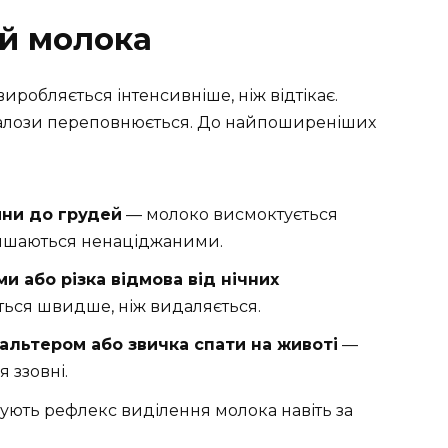
ій молока
иробляється інтенсивніше, ніж відтікає.
 залози переповнюється. До найпоширеніших
ни до грудей
— молоко висмоктується
лишаються ненаціджаними.
и або різка відмова від нічних
ься швидше, ніж видаляється.
альтером або звичка спати на животі
—
 ззовні.
ють рефлекс виділення молока навіть за