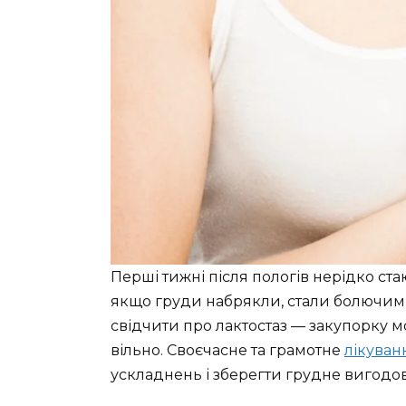
Перші тижні після пологів нерідко с
якщо груди набрякли, стали болючими
свідчити про лактостаз — закупорку м
вільно. Своєчасне та грамотне
лікуван
ускладнень і зберегти грудне вигодо