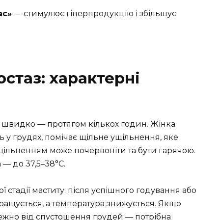
ас»
— стимулює гіперпродукцію і збільшує
остаз: характерні
 швидко — протягом кількох годин. Жінка
 у грудях, помічає щільне ущільнення, яке
ільненням може почервоніти та бути гарячою.
 — до 37,5–38°С.
ї стадії маститу: після успішного годування або
ращується, а температура знижується. Якщо
ежно від спустошення грудей — потрібна