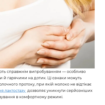
тають справжнім випробуванням — особливо
 й гарячими на дотик. Ці ознаки можуть
олочного протоку, при якій молоко не відтікає
ня лактостазу
дозволяє уникнути серйозніших
вування в комфортному режимі.