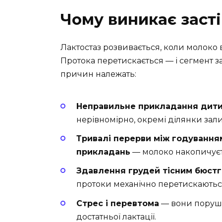
Чому виникає заст
Лактостаз розвивається, коли молоко в
Протока перетискається — і сегмент
причин належать:
Неправильне прикладання дити
нерівномірно, окремі ділянки за
Тривалі перерви між годуванням
прикладань
— молоко накопичуєт
Здавлення грудей тісним бюстг
протоки механічно перетискаються
Стрес і перевтома
— вони порушу
достатньої лактації.