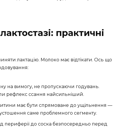
актостазі: практичні
няти лактацію. Молоко має відтікати. Ось що
одовування:
ну на вимогу, не пропускаючи годувань.
оли рефлекс ссання найсильніший.
итини має бути спрямоване до ущільнення —
устошення саме проблемного сегменту.
д периферії до соска безпосередньо перед