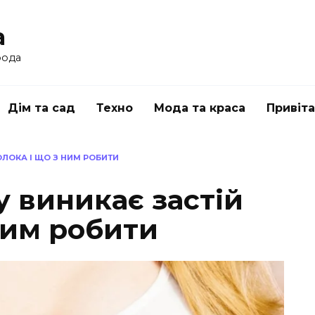
a
рода
Дім та сад
Техно
Мода та краса
Привіт
ОЛОКА І ЩО З НИМ РОБИТИ
у виникає застій
ним робити