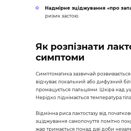
Надмірне зціджування «про зап
ризик застою.
Як розпізнати лакт
симптоми
Симптоматика зазвичай розвивається
відчуває локальний або дифузний біль
промацується пальцями. Шкіра над ущ
Нерідко піднімається температура тіла
Відмінна риса лактостазу від початково
зціджування самопочуття помітно пок
жар тримається понад дві доби незал