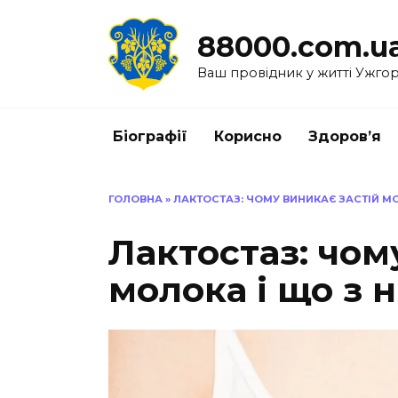
Перейти
до
88000.com.u
вмісту
Ваш провідник у житті Ужго
Біографії
Корисно
Здоров’я
ГОЛОВНА
»
ЛАКТОСТАЗ: ЧОМУ ВИНИКАЄ ЗАСТІЙ М
Лактостаз: чом
молока і що з 