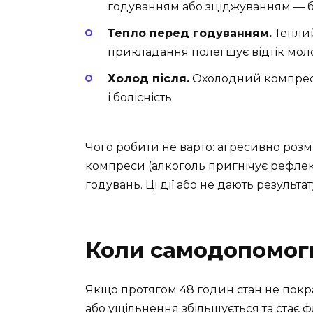
годуванням або зціджуванням — б
Тепло перед годуванням.
Теплий
прикладання полегшує відтік мол
Холод після.
Охолодний компрес н
і болісність.
Чого робити не варто: агресивно розм
компреси (алкоголь пригнічує рефлекс
годувань. Ці дії або не дають результат
Коли самодопомог
Якщо протягом 48 годин стан не покр
або ущільнення збільшується та стає 