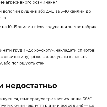
ез агресивного розминання.
 вологий рушник або душ за 5–10 хвилин до
ока.
а 10–15 хвилин після годування знімає набряк
инати груди «до хрускоту», накладати спиртові
 окситоцину), різко скорочувати кількість
у, або погіршують стан.
и недостатньо
ащується, температура тримається вище 38°С
флуктуюючим (відчуття рідини всередині) — це