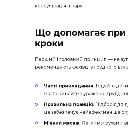
консультація лікаря.
Що допомагає при л
кроки
Перший і головний принцип — не зупи
рекомендують фахівці з грудного виг
Часті прикладання.
Годуйте дити
Розпочинайте з ураженої груді, к
Правильна позиція.
Підборіддя д
це забезпечує найефективніше сп
М’який масаж.
Легкими рухами ві